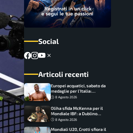
Social
Articoli recenti
Europei acquatici, sabato da
medaglie per l’Italia:
Paltrinieri guida la staffetta,
8 Agosto 2026
Barnabà sogna l’oro dalle
grandi altezze
Oliha sfida McKenna per il
Mondiale IBF: a Dublino
serve l’impresa nella tana
8 Agosto 2026
del lupo
Mondiali U20, Crotti sfiora il