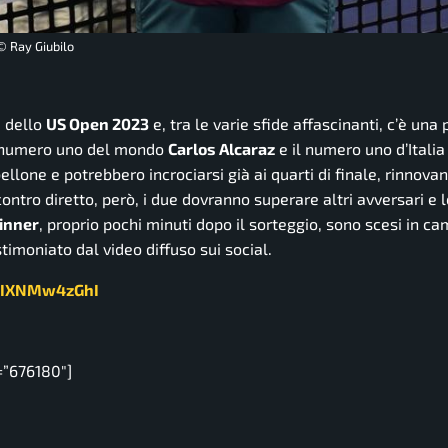
© Ray Giubilo
e dello
US Open 2023
e, tra le varie sfide affascinanti, c’è una
 Il numero uno del mondo
Carlos Alcaraz
e il numero uno d’Itali
ellone e potrebbero incrociarsi già ai quarti di finale, rinnovan
contro diretto, però, i due dovranno superare altri avversari e l
Sinner
, proprio pochi minuti dopo il sorteggio, sono scesi in c
imoniato dal video diffuso sui social.
m/IXNMw4zGhI
=”676180″]