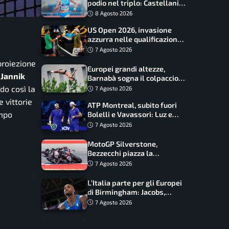
podio nel triplo: Castellani
da record, Succo in finale
8 Agosto 2026
US Open 2026, invasione
azzurra nelle qualificazioni:
17 italiani a caccia del main
7 Agosto 2026
draw
 proiezione
Europei grandi altezze,
a
Jannik
Barnabà sogna il colpaccio:
è leader a metà gara, Baraldi
do così la
7 Agosto 2026
ancora in corsa
e vittorie
ATP Montreal, subito fuori
ampo
Bolelli e Vavassori: Luz e
Matos fermano gli azzurri
7 Agosto 2026
MotoGP Silverstone,
Bezzecchi piazza la
zampata: Aprilia domina,
7 Agosto 2026
Bagnaia costretto al Q1
L’Italia parte per gli Europei
di Birmingham: Jacobs,
Tamberi e Battocletti
7 Agosto 2026
guidano una spedizione
record