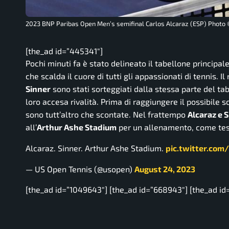
2023 BNP Paribas Open Men’s semifinal Carlos Alcaraz (ESP) Photo 
[the_ad id=”445341″]
Pochi minuti fa è stato delineato il tabellone principal
che scalda il cuore di tutti gli appassionati di tennis.
Sinner
sono stati sorteggiati dalla stessa parte del tab
loro accesa rivalità. Prima di raggiungere il possibile s
sono tutt’altro che scontate. Nel frattempo
Alcaraz e 
all’
Arthur Ashe Stadium
per un allenamento, come test
Alcaraz. Sinner. Arthur Ashe Stadium.
pic.twitter.co
— US Open Tennis (@usopen)
August 24, 2023
[the_ad id=”1049643″] [the_ad id=”668943″] [the_ad id