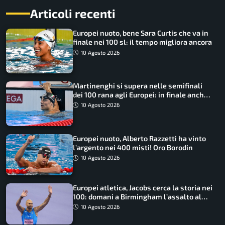
Articoli recenti
Europei nuoto, bene Sara Curtis che va in
finale nei 100 sl: il tempo migliora ancora
10 Agosto 2026
Martinenghi si supera nelle semifinali
dei 100 rana agli Europei: in finale anche
Cerasuolo
10 Agosto 2026
Europei nuoto, Alberto Razzetti ha vinto
l’argento nei 400 misti! Oro Borodin
10 Agosto 2026
Europei atletica, Jacobs cerca la storia nei
100: domani a Birmingham l’assalto al
terzo oro consecutivo
10 Agosto 2026