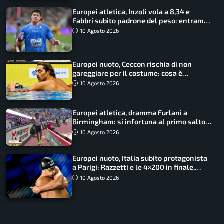
Europei atletica, Inzoli vola a 8,34 e
Fabbri subito padrone del peso: entrambi
in finale col miglior risultato
10 Agosto 2026
Europei nuoto, Ceccon rischia di non
gareggiare per il costume: cosa è
successo
10 Agosto 2026
Europei atletica, dramma Furlani a
Birmingham: si infortuna al primo salto
ed esce in carrozzina
10 Agosto 2026
Europei nuoto, Italia subito protagonista
a Parigi: Razzetti e le 4×200 in finale,
Quadarella domina gli 800
10 Agosto 2026