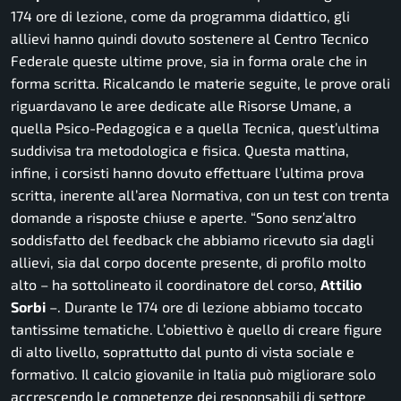
174 ore di lezione, come da programma didattico, gli
allievi hanno quindi dovuto sostenere al Centro Tecnico
Federale queste ultime prove, sia in forma orale che in
forma scritta. Ricalcando le materie seguite, le prove orali
riguardavano le aree dedicate alle Risorse Umane, a
quella Psico-Pedagogica e a quella Tecnica, quest’ultima
suddivisa tra metodologica e fisica. Questa mattina,
infine, i corsisti hanno dovuto effettuare l’ultima prova
scritta, inerente all’area Normativa, con un test con trenta
domande a risposte chiuse e aperte.
“Sono senz’altro
soddisfatto del feedback che abbiamo ricevuto sia dagli
allievi, sia dal corpo docente presente, di profilo molto
alto
– ha sottolineato il coordinatore del corso,
Attilio
Sorbi
–
. Durante le 174 ore di lezione abbiamo toccato
tantissime tematiche. L’obiettivo è quello di creare figure
di alto livello, soprattutto dal punto di vista sociale e
formativo. Il calcio giovanile in Italia può migliorare solo
accrescendo le competenze dei responsabili di settore