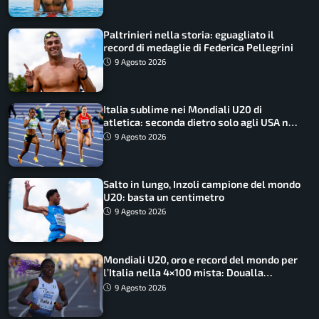
Paltrinieri nella storia: eguagliato il
record di medaglie di Federica Pellegrini
9 Agosto 2026
Italia sublime nei Mondiali U20 di
atletica: seconda dietro solo agli USA nel
medagliere
9 Agosto 2026
Salto in lungo, Inzoli campione del mondo
U20: basta un centimetro
9 Agosto 2026
Mondiali U20, oro e record del mondo per
l’Italia nella 4×100 mista: Doualla
straordinaria
9 Agosto 2026