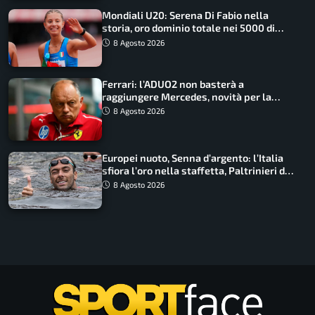
Mondiali U20: Serena Di Fabio nella
storia, oro dominio totale nei 5000 di
marcia
8 Agosto 2026
Ferrari: l’ADUO2 non basterà a
raggiungere Mercedes, novità per la
Macarena
8 Agosto 2026
Europei nuoto, Senna d’argento: l’Italia
sfiora l’oro nella staffetta, Paltrinieri da
urlo, il bilancio azzurro
8 Agosto 2026