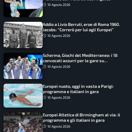
10 Agosto 2026
Addio a Livio Berruti, eroe di Roma 1960.
Jacobs: “Correrò per lui agli Europei”
10 Agosto 2026
Scherma, Giochi del Mediterraneo: i 18
convocati azzurri per le gare su
SportFaceTV
10 Agosto 2026
Europei nuoto, oggi in vasta a Parigi:
programma e italiani in gara
10 Agosto 2026
Europei Atletica di Birmingham al via: il
programma e gli italiani in gara
10 Agosto 2026