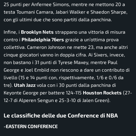
25 punti per Anfernee Simons, mentre ne mettono 20 a
testa Toumani Camara, Jabari Walker e Shaedon Sharpe,
con gli ultimi due che sono partiti dalla panchina.
Infine, i
Brooklyn Nets
strappano una vittoria di misura
contro i
Philadelphia 76ers
grazie a un’ottima prova
collettiva. Cameron Johnson ne mette 23, ma anche altri
cinque giocatori vanno in doppia cifra. Ai Sixers, invece,
non bastano i 31 punti di Tyrese Maxey, mentre Paul
George e Joel Embiid non riescono a dare un contributo di
livello (15 e 14 punti con, rispettivamente, 1/6 e 0/6 da
tre).
Utah Jazz
vola con i 30 punti dalla panchina di
Keyonte George per battere 124-115
Houston Rockets
(27-
12-7 di Alperen Sengun e 25-3-10 di Jalen Green).
Le classifiche delle due Conference di NBA
-EASTERN CONFERENCE