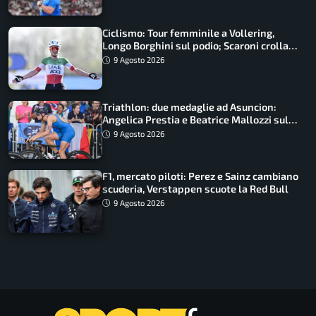
Ciclismo: Tour femminile a Vollering,
Longo Borghini sul podio; Scaroni crolla
in Polonia
9 Agosto 2026
Triathlon: due medaglie ad Asuncion:
Angelica Prestia e Beatrice Mallozzi sul
podio
9 Agosto 2026
F1, mercato piloti: Perez e Sainz cambiano
scuderia, Verstappen scuote la Red Bull
9 Agosto 2026