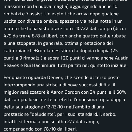
massimo con la nuova maglia) aggiungendo anche 10
rimbalzi e 7 assist. Un exploit che arriva dopo qualche
uscita con diverse ombre, spazzate via nella notte in un
match che lo ha visto tirare con il 10/22 dal campo (di cui
4/9 da tre) e 8/8 ai liberi, con anche quattro palle rubate
e una stoppata. In generale, ottima prestazione dei
californiani: LeBron James sfiora la doppia doppia (25
punti e 9 rimbalzi) e sopra i 20 punti ci vanno anche Austin
Reaves e Rui Hachimura, tutti partiti nel quintetto iniziale.
Per quanto riguarda Denver, che scende al terzo posto
interrompendo una striscia di nove successi di fila, il
miglior realizzatore è Aaron Gordon con 24 punti e il 60%
dal campo. Jokic mette a referto l’ennesima tripla doppia
della sua stagione (12-13-10) nell’ambito di una
prestazione “deludente”, per i suoi standard: il serbo,
infatti, si ferma a uno scialbo 2/7 dal campo,
compensando con l’8/10 dai liberi.