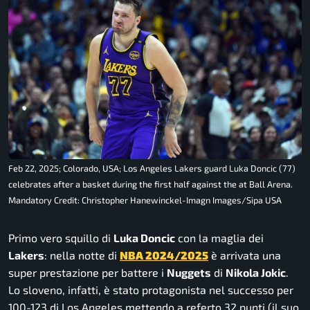
Feb 22, 2025; Colorado, USA; Los Angeles Lakers guard Luka Doncic (77)
celebrates after a basket during the first half against the at Ball Arena.
Mandatory Credit: Christopher Hanewinckel-Imagn Images/Sipa USA
Primo vero squillo di
Luka Doncic
con la maglia dei
Lakers
: nella notte di
NBA 2024/2025
è arrivata una
super prestazione per battere i
Nuggets
di
Nikola Jokic
.
Lo sloveno, infatti, è stato protagonista nel successo per
100-123 di Los Angeles mettendo a referto 32 punti (il suo