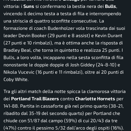
vittoria: i
Suns
si confermano la bestia nera dei
Bulls
,
vincendo il decimo testa a testa di fila e interrompendo
una striscia di quattro sconfitte consecutive. La
formazione di coach Budenholzer vola trascinata dai suoi
leader Devin Booker (29 punti e 8 assist) e Kevin Durant
(27 punti e 10 rimbalzi), ma è ottima anche la risposta di
Bradley Beal, che torna in quintetto e realizza 25 punti. I
Bulls, a loro volta, incappano nella sesta sconfitta di fila
nonostante le doppie doppie di Josh Giddey (24-8-10) e
Nikola Vucevic (16 punti e 11 rimbalzi), oltre ai 20 punti di
Coby White.
Tra gli altri match della notte spicca la clamorosa vittoria
dei
Portland Trail Blazers
contro
Charlotte Hornets
per
141-88. Partita in cassaforte già nel primo quarto (38-21,
ribadito dal 35-19 del secondo quarto) per Portland che
chiude con 51/87 dal campo (59%) di cui 20/43 da tre
(47%) contro il pessimo 5/32 dall’arco degli ospiti (16%).