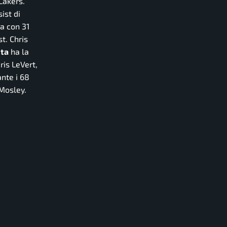
Lakers.
ist di
a con 31
t. Chris
nta
ha la
ris LeVert,
ante i 68
 Mosley.