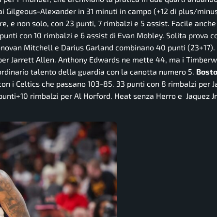
Shai Gilgeous-Alexander in 31 minuti in campo (+12 di plus/minu
e, e non solo, con 23 punti, 7 rimbalzi e 5 assist. Facile anch
 punti con 10 rimbalzi e 6 assist di Evan Mobley. Solita prova c
 Donovan Mitchell e Darius Garland combinano 40 punti (23+17). 
i per Jarrett Allen. Anthony Edwards ne mette 44, ma i Timber
ordinario talento della guardia con la canotta numero 5.
Bost
 con i Celtics che passano 103-85. 33 punti con 8 rimbalzi per 
 punti+10 rimbalzi per Al Horford. Heat senza Herro e Jaquez 