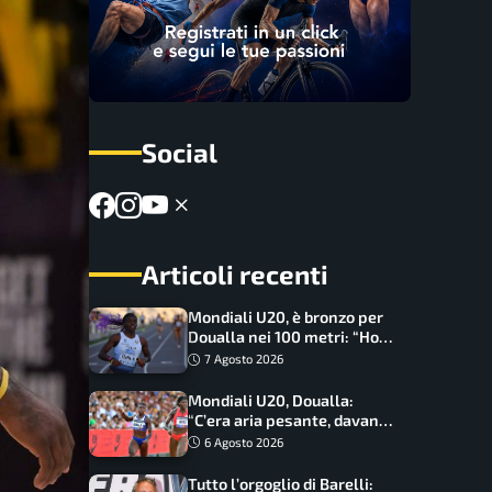
Social
Articoli recenti
Mondiali U20, è bronzo per
Doualla nei 100 metri: “Ho
scacciato l’ansia”
7 Agosto 2026
Mondiali U20, Doualla:
“C’era aria pesante, davano
le mascherine! Finale? Non
6 Agosto 2026
ho nulla da perdere”
Tutto l’orgoglio di Barelli: