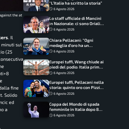
“L’Italia ha scritto la storia”
6 Agosto 2026
against the at
Lo staff ufficiale di Mancini
in Nazionale: ci sono Oriali e
Bonucci, confermato un
6 Agosto 2026
ritorno
kers
. Il
Chiara Pellacani: “Ogni
 minuti sul
medaglia d’oro ha un
significato diverso. Ho fatto
io (25
6 Agosto 2026
il salto di qualità”
 consecutiva
Europei tuffi, Wang chiude ai
ne
piedi del podio: Italia prima
nel medagliere
nti+8
6 Agosto 2026
te
Europei tuffi, Pellacani nella
dalla fine
storia: quinto oro con Pizzini
nel sincro da 3 metri
6 Agosto 2026
t. Solido
ncic ed
Coppa del Mondo di spada
mo a
femminile in Italia dopo 8
anni, Alberta Santuccio: “Il
6 Agosto 2026
lavoro dà sempre i suoi
frutti”
o