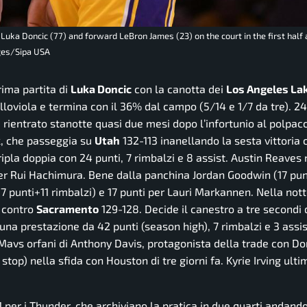
Luka Doncic (77) and forward LeBron James (23) on the court in the first half 
ges/Sipa USA
prima partita di
Luka Doncic
con la canotta dei
Los Angeles La
lloviola e termina con il 36% dal campo (5/14 e 1/7 da tre). 24
 rientrato stanotte quasi due mesi dopo l’infortunio al polpacc
ck, che passeggia su
Utah
132-113 inanellando la sesta vittoria
ripla doppia con 24 punti, 7 rimbalzi e 8 assist. Austin Reaves 
 per Rui Hachimura. Bene dalla panchina Jordan Goodwin (17 pu
17 punti+11 rimbalzi) e 17 punti per Lauri Markannen. Nella not
a contro
Sacramento
129-128. Decide il canestro a tre secondi 
una prestazione da 42 punti (season high), 7 rimbalzi e 3 assis
 Mavs orfani di Anthony Davis, protagonista della trade con Do
top) nella sfida con Houston di tre giorni fa. Kyrie Irving ulti
01 per i Thunder, che archiviano la pratica in due quarti andand