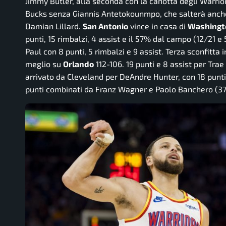
Jimmy Butler, alla seconda con la canotta degli Warriors
Bucks senza Giannis Antetokounmpo, che salterà anche l
Damian Lillard.
San Antonio
vince in casa di
Washingt
punti, 15 rimbalzi, 4 assist e il 57% dal campo (12/21 e 
Paul con 8 punti, 5 rimbalzi e 9 assist. Terza sconfitta i
meglio su
Orlando
112-106. 19 punti e 8 assist per Tra
arrivato da Cleveland per DeAndre Hunter, con 18 punti 
punti combinati da Franz Wagner e Paolo Banchero (37+3