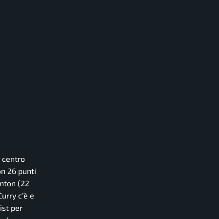
 centro
on 26 punti
anton (22
Curry c’è e
ist per