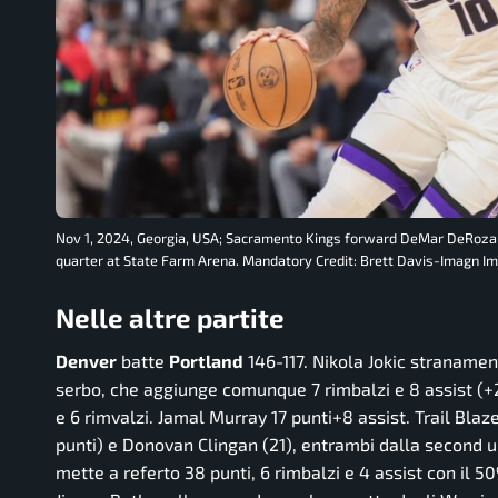
Nov 1, 2024, Georgia, USA; Sacramento Kings forward DeMar DeRozan (
quarter at State Farm Arena. Mandatory Credit: Brett Davis-Imagn 
Nelle altre partite
Denver
batte
Portland
146-117. Nikola Jokic straname
serbo, che aggiunge comunque 7 rimbalzi e 8 assist (+2
e 6 rimvalzi. Jamal Murray 17 punti+8 assist. Trail Blaz
punti) e Donovan Clingan (21), entrambi dalla second u
mette a referto 38 punti, 6 rimbalzi e 4 assist con il 5