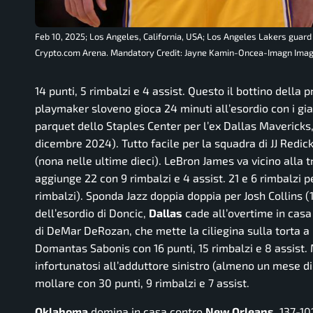
Feb 10, 2025; Los Angeles, California, USA; Los Angeles Lakers guard 
Crypto.com Arena. Mandatory Credit: Jayne Kamin-Oncea-Imagn Ima
14 punti, 5 rimbalzi e 4 assist. Questo il bottino della 
playmaker sloveno gioca 24 minuti all’esordio con i gia
parquet dello Staples Center per l’ex Dallas Mavericks,
dicembre 2024). Tutto facile per la squadra di JJ Redi
(nona nelle ultime dieci). LeBron James va vicino alla t
aggiunge 22 con 9 rimbalzi e 4 assist. 21 e 6 rimbalzi
rimbalzi). Sponda Jazz doppia doppia per Josh Collins (
dell’esordio di Doncic,
Dallas
cade all’overtime in cas
di DeMar DeRozan, che mette la ciliegina sulla torta a 
Domantas Sabonis con 16 punti, 15 rimbalzi e 8 assist.
infortunatosi all’adduttore sinistro (almeno un mese di s
mollare con 30 punti, 9 rimbalzi e 7 assist.
Oklahoma
domina in casa contro
New Orleans
. 137-1