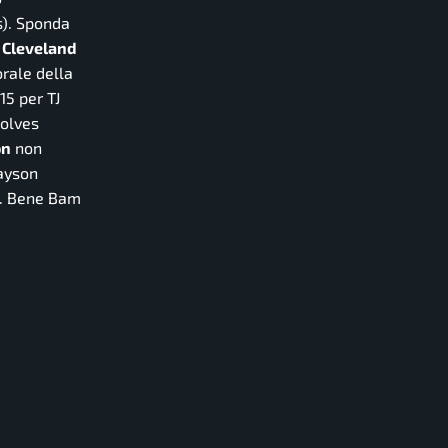
s). Sponda
e
Cleveland
orale della
15 per TJ
wolves
on
non
Jayson
Jr. Bene Bam