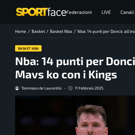
Federazioni
LIVE
Canali
/
/
/
Home
Basket
Basket Nba
Nba: 14 punti per Doncic all’es
BASKET NBA
Nba: 14 punti per Donci
Mavs ko con i Kings
Tommaso de Laurentiis
-
11 Febbraio 2025