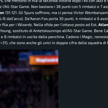
, che mettono in fila la seconda vittoria dopo i ko con Jazz e 
’All-Star Game. Non bastano i 38 punti con 5 rimbalzi e 7 ass
on
131-121. Gli Spurs soffrono, ma ci pensa Victor Wembanyam
5/8 dall’arco). De’Aaron Fox porta 30 punti, 4 rimbalzi e 6 assis
n fila per i Wizards. Nella sfida per l’ottavo posto ad Est,
Atla
e Young, sostituto di Antetokounmpo all’All-Star Game. Bene Ca
e 8 rimbalzi in uscita dalla panchina. Cadono i Magic, nonost
1), che sono anche gli unici in doppia cifra della squadra di