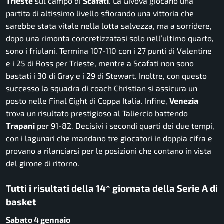
Trieste
sul campo di
Scafati
. La Givova giocano una
partita di altissimo livello sfiorando una vittoria che
sarebbe stata vitale nella lotta salvezza, ma a sorridere,
dopo una rimonta concretizzatasi solo nell’ultimo quarto,
sono i friulani. Termina 107-110 con i 27 punti di Valentine
e i 25 di Ross per Trieste, mentre a Scafati non sono
bastati i 30 di Gray e i 29 di Stewart. Inoltre, con questo
successo la squadra di coach Christian si assicura un
posto nelle Final Eight di Coppa Italia. Infine,
Venezia
trova un risultato prestigioso al Taliercio battendo
Trapani
per 91-82. Decisivi i secondi quarti dei due tempi,
con i lagunari che mandano tre giocatori in doppia cifra e
provano a rilanciarsi per le posizioni che contano in vista
del girone di ritorno.
Tutti i risultati della 14^ giornata della Serie A di
basket
Sabato 4 gennaio