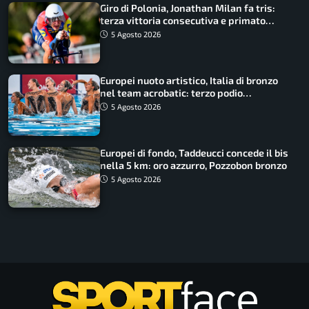
Giro di Polonia, Jonathan Milan fa tris:
terza vittoria consecutiva e primato
rafforzato
5 Agosto 2026
Europei nuoto artistico, Italia di bronzo
nel team acrobatic: terzo podio
consecutivo
5 Agosto 2026
Europei di fondo, Taddeucci concede il bis
nella 5 km: oro azzurro, Pozzobon bronzo
5 Agosto 2026