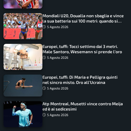
Mondiali U20, Doualla non sbaglia e vince
la sua batteria sui 100 metri: quando si
disputano le finali
5 Agosto 2026
Europei, tuffi: Tocci settimo dai 3 metri.
Male Santoro, Wesemann si prende l’oro
5 Agosto 2026
Europei, tuffi: Di Maria e Pelligra quinti
nel sincro misto. Oro all’Ucraina
5 Agosto 2026
Atp Montreal, Musetti vince contro Meija
ed è ai sedicesimi
5 Agosto 2026