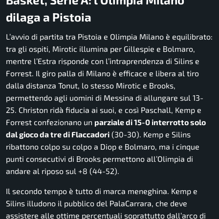
dilaga a Pistoia
L’avvio di partita tra Pistoia e Olimpia Milano è equilibrato:
tra gli ospiti, Mirotic illumina per Gillespie e Bolmaro,
mentre l’Estra risponde con l’intraprendenza di Silins e
Forrest. Il giro palla di Milano è efficace e libera al tiro
dalla distanza Tonut, lo stesso Mirotic e Brooks,
permettendo agli uomini di Messina di allungare sul 13-
25. Christon ridà fiducia ai suoi, e così Paschall, Kemp e
Forrest confezionano un
parziale di 15-0 interrotto solo
dal gioco da tre di Flaccadori
(30-30). Kemp e Silins
ribattono colpo su colpo a Diop e Bolmaro, ma i cinque
punti consecutivi di Brooks permettono all’Olimpia di
andare al riposo sul +8 (44-52).
Il secondo tempo è tutto di marca meneghina. Kemp e
Silins illudono il pubblico del PalaCarrara, che deve
assistere alle ottime percentuali soprattutto dall’arco di