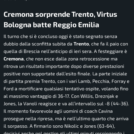
Cremona sorprende Trento, Virtus
Bologna batte Reggio Emilia
Il turno che si è concluso oggi è stato segnato senza
dubbio dalla sconfitta subita da
Trento
, che fa il paio con
quella di Brescia nell’anticipo di ieri sera. A festeggiare è
Cremona
, che non esce dalla zona retrocessione ma
ritrova un risultato importante dopo diverse prestazioni
positive non supportate dall’esito finale. La parte iniziale
di partita premia Trento, con i vari Lamb, Pecchia, Forray e
Ford a mortificare qualsiasi tentativo ospite, volando fino
al massimo vantaggio di 36-17. Con Willis, Dreznjak e
Jones, la Vanoli reagisce e va all’intervallo sul -8 (44-36).
Il momento favorevole agli uomini di coach Cavina
prosegue nella ripresa, ma è nell’ultimo quarto che arriva
il sorpasso. A firmarlo sono Nikolic e Jones (63-64),
decisivi anche nel gestire gli ultimi minuti respingendo i