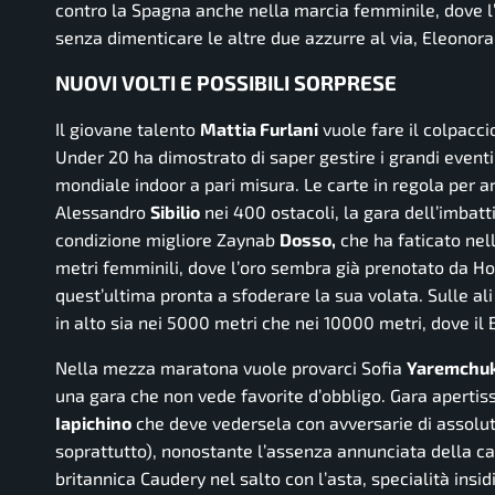
contro la Spagna anche nella marcia femminile, dove l
senza dimenticare le altre due azzurre al via, Eleonor
NUOVI VOLTI E POSSIBILI SORPRESE
Il giovane talento
Mattia Furlani
vuole fare il colpacci
Under 20 ha dimostrato di saper gestire i grandi eventi 
mondiale indoor a pari misura. Le carte in regola per a
Alessandro
Sibilio
nei 400 ostacoli, la gara dell’imbat
condizione migliore Zaynab
Dosso,
che ha faticato nell
metri femminili, dove l’oro sembra già prenotato da 
quest’ultima pronta a sfoderare la sua volata. Sulle al
in alto sia nei 5000 metri che nei 10000 metri, dove i
Nella mezza maratona vuole provarci Sofia
Yaremchuk
una gara che non vede favorite d’obbligo. Gara apertis
Iapichino
che deve vedersela con avversarie di assolut
soprattutto), nonostante l’assenza annunciata della cam
britannica Caudery nel salto con l’asta, specialità insid