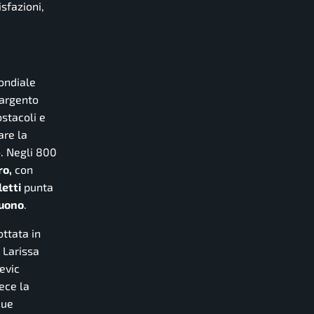
sfazioni,
mondiale
’argento
ostacoli e
are la
o. Negli 800
ro,
con
etti
punta
Buono
.
ottata in
 Larissa
evic
ece la
due