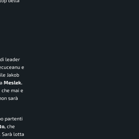
top della
di leader
Tecuceanu e
ile Jakob
ma
Meslek.
i che mai e
 non sarà
o partenti
to,
che
 Sarà lotta