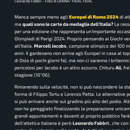
Leonardo Fabbri - Foto di GRANA/ FIDAL FIDAL
Manca sempre meno agli
Europei di Roma 2024
di a
ma
quali sono le carte da medaglia dell’Italia?
La rasse
per una edizione che rappresenta un’importante occasi
Olimpiadi di Parigi 2024. Proprio pensando ai Giochi v
all’Italia.
Marcell Jacobs
, campione olimpico dei 100 me
anni. Il gardesano non arriva agli Europei in casa al t
di Oslo di pochi giorni fa), ma non ci saranno i britanni
pericolosi per Jacobs è un altro azzurro, Chituru
Ali,
fre
stagione (10″06).
Rimanendo sulla velocità, non si può nascondere la st
forma di Filippo Tortu e Lorenzo Patta. Le alternative p
si può arrivare anche sul gradino più alto del podio. 
non ha gareggiato finalizzando la preparazione unicame
grandi appuntamenti e davanti al proprio pubblico far
dell’atletica italiana è però
Leonardo Fabbri
:, che con