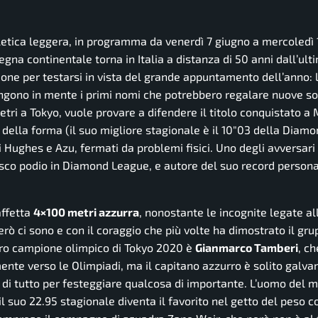
tletica leggera, in programma da venerdì 7 giugno a mercoledì 
gna continentale torna in Italia a distanza di 50 anni dall’ult
one per testarsi in vista del grande appuntamento dell’anno: 
engono in mente i primi nomi che potrebbero regalare nuove so
tri a Tokyo, vuole provare a difendere il titolo conquistato a
op della forma (il suo migliore stagionale è il 10″03 della Dia
ci Hughes e Azu, fermati da problemi fisici. Uno degli avversari
sco podio in Diamond League, e autore del suo record persona
affetta
4×100 metri azzurra
, nonostante le incognite legate all
erò ci sono e con il coraggio che più volte ha dimostrato il gr
Altro campione olimpico di Tokyo 2020 è
Gianmarco Tamberi
, ch
nte verso le Olimpiadi, ma il capitano azzurro è solito galvan
à di tutto per festeggiare qualcosa di importante. L’uomo del
 il suo 22.95 stagionale diventa il favorito nel getto del peso c