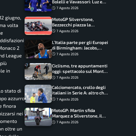
Bolelli e Vavassori: Luz e
Matos fermano gli azzurri
7 Agosto 2026
12 giugno,
MotoGP Silverstone,
ima volta
Bezzecchi piazza la
zampata: Aprilia domina,
7 Agosto 2026
le
Bagnaia costretto al Q1
ddisfazioni
L’Italia parte per gli Europei
 Monaco 2
di Birmingham: Jacobs,
Tamberi e Battocletti
7 Agosto 2026
mond League
guidano una spedizione
 più
record
Ciclismo, tre appuntamenti
le in
oggi: spettacolo sul Mont
Ventoux, orari e come
7 Agosto 2026
vederli
Calciomercato, crollo degli
o stato di
italiani in Serie A: altro che
uppo azzurro
svolta dopo il Mondiale
7 Agosto 2026
e finora
MotoGP: Martin sfida
izzarsi nei
Marquez a Silverstone, il
 momento
programma e gli orari
7 Agosto 2026
on oltre un