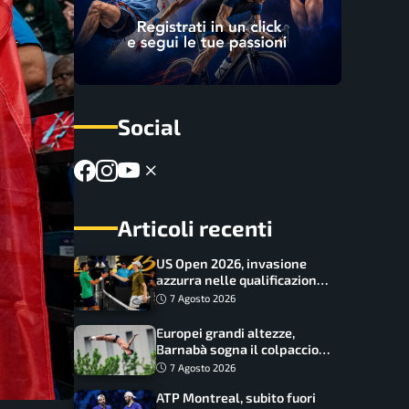
Social
Articoli recenti
US Open 2026, invasione
azzurra nelle qualificazioni:
17 italiani a caccia del main
7 Agosto 2026
draw
Europei grandi altezze,
Barnabà sogna il colpaccio:
è leader a metà gara, Baraldi
7 Agosto 2026
ancora in corsa
ATP Montreal, subito fuori