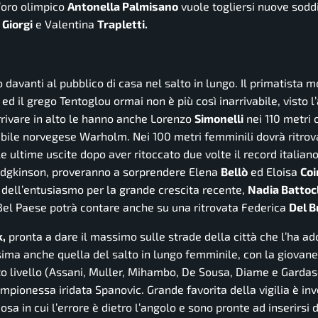
’oro olimpico
Antonella Palmisano
vuole togliersi nuove soddi
a
Giorgi
e Valentina
Trapletti.
o davanti al pubblico di casa nel salto in lungo. Il primatista 
ed il grego Tentoglou ormai non è più così inarrivabile, visto l
rrivare in alto le hanno anche Lorenzo
Simonelli
nei 110 metri 
tibile norvegese Warholm. Nei 100 metri femminili dovrà ritrov
e ultime uscite dopo aver ritoccato due volte il record italian
Hodgkinson, proveranno a sorprendere Elena
Bellò
ed Eloisa
Coi
i dell’entusiasmo per la grande crescita recente,
Nadia Battocl
l Bel Paese potrà contare anche su una ritrovata Federica
Del 
,
pronta a dare il massimo sulle strade della città che l’ha ad
sima anche quella del salto in lungo femminile, con la giovane
o livello (Assani, Muller, Mihambo, De Sousa, Diame e Gardas
pionessa iridata Spanovic. Grande favorita della vigilia è inv
iosa in cui l’errore è dietro l’angolo e sono pronte ad inserirsi 