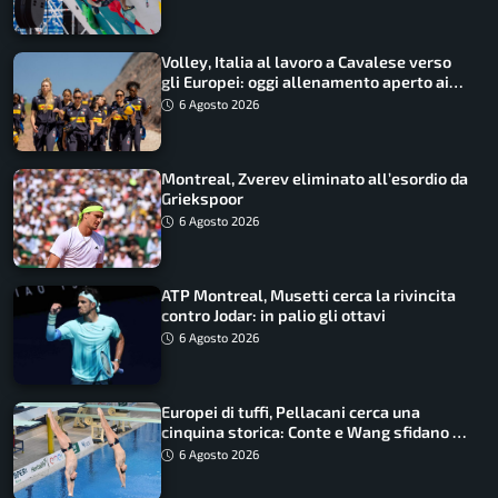
Volley, Italia al lavoro a Cavalese verso
gli Europei: oggi allenamento aperto ai
tifosi
6 Agosto 2026
Montreal, Zverev eliminato all’esordio da
Griekspoor
6 Agosto 2026
ATP Montreal, Musetti cerca la rivincita
contro Jodar: in palio gli ottavi
6 Agosto 2026
Europei di tuffi, Pellacani cerca una
cinquina storica: Conte e Wang sfidano la
piattaforma
6 Agosto 2026