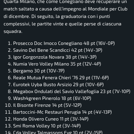
Quarta Milano, che come Conegliano deve recuperare un
match saltato a causa dell’impegno al Mondiale per Club
di dicembre. Di seguito, la graduatoria con i punti
complessivi, le partite vinte e quelle perse di ciascuna
squadra.
Prosecco Doc Imoco Conegliano 48 pt (16V-0P)
Savino Del Bene Scandicci 42 pt (14V-3P)
Igor Gorgonzola Novara 38 pt (14V-3P)
Numia Vero Volley Milano 35 pt (12V-4P)
Bergamo 30 pt (10V-7P)
Reale Mutua Fenera Chieri ’76 29 pt (11V-6P)
Eurotek Uyba Busto Arsizio 29 pt (10V-6P)
Megabox Ondulati del Savio Vallefoglia 23 pt (7V-10P)
Wash4green Pinerolo 18 pt (6V-10P)
Il Bisonte Firenze 14 pt (5V-12P)
Bartoccini-Mc Restauri Perugia 14 pt (4V-13P)
Honda Olivero Cuneo 11 pt (3V-14P)
Smi Roma Volley 10 pt (3V-14P)
Cda Volley Talmassons Fvg 10 pt (2V-15P)