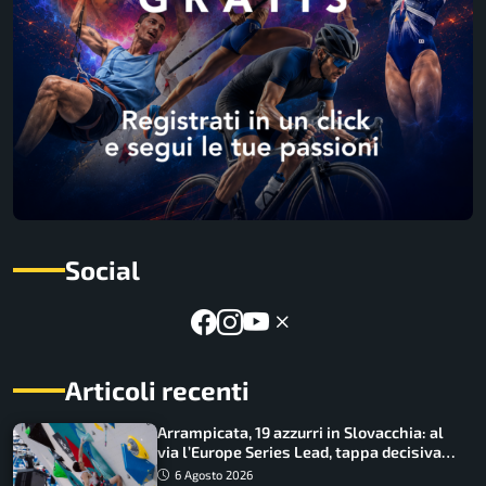
Social
Articoli recenti
Arrampicata, 19 azzurri in Slovacchia: al
via l’Europe Series Lead, tappa decisiva
per la Speed
6 Agosto 2026