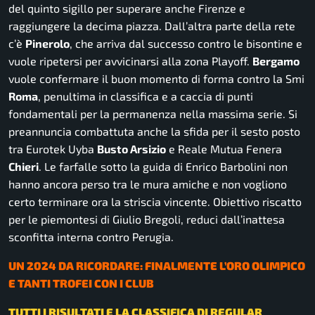
del quinto sigillo per superare anche Firenze e
raggiungere la decima piazza. Dall’altra parte della rete
c’è
Pinerolo
, che arriva dal successo contro le bisontine e
vuole ripetersi per avvicinarsi alla zona Playoff.
Bergamo
vuole confermare il buon momento di forma contro la Smi
Roma
, penultima in classifica e a caccia di punti
fondamentali per la permanenza nella massima serie. Si
preannuncia combattuta anche la sfida per il sesto posto
tra Eurotek Uyba
Busto Arsizio
e Reale Mutua Fenera
Chieri
. Le farfalle sotto la guida di Enrico Barbolini non
hanno ancora perso tra le mura amiche e non vogliono
certo terminare ora la striscia vincente. Obiettivo riscatto
per le piemontesi di Giulio Bregoli, reduci dall’inattesa
sconfitta interna contro Perugia.
UN 2024 DA RICORDARE: FINALMENTE L’ORO OLIMPICO
E TANTI TROFEI CON I CLUB
TUTTI I RISULTATI E LA CLASSIFICA DI REGULAR