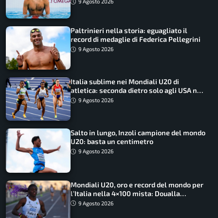
9 Agosto 2026
Paltrinieri nella storia: eguagliato il
record di medaglie di Federica Pellegrini
9 Agosto 2026
Italia sublime nei Mondiali U20 di
atletica: seconda dietro solo agli USA nel
medagliere
9 Agosto 2026
Salto in lungo, Inzoli campione del mondo
U20: basta un centimetro
9 Agosto 2026
Mondiali U20, oro e record del mondo per
l’Italia nella 4×100 mista: Doualla
straordinaria
9 Agosto 2026