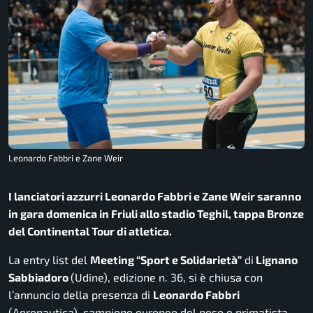
Leonardo Fabbri e Zane Weir
I lanciatori azzurri Leonardo Fabbri e Zane Weir saranno
in gara domenica in Friuli allo stadio Teghil, tappa Bronze
del Continental Tour di atletica.
La entry list del
Meeting “Sport e Solidarietà”
di
Lignano
Sabbiadoro
(Udine), edizione n. 36, si è chiusa con
l’annuncio della presenza di
Leonardo Fabbri
(Aeronautica), campione europeo del peso e primatista