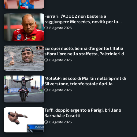
Ferrari: l’ADUO2 non basterà a
raggiungere Mercedes, novità per la
Macarena
8 Agosto 2026
Europei nuoto, Senna d’argento: l’Italia
sfiora l’oro nella staffetta, Paltrinieri da
urlo, il bilancio azzurro
8 Agosto 2026
MotoGP: assolo di Martin nella Sprint di
Silverstone, trionfo totale Aprilia
8 Agosto 2026
Tuffi, doppio argento a Parigi: brillano
Barnabà e Cosetti
8 Agosto 2026