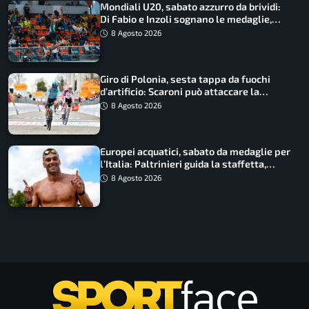
Mondiali U20, sabato azzurro da brividi:
Di Fabio e Inzoli sognano le medaglie,
Castellani e Succo in finale
8 Agosto 2026
Giro di Polonia, sesta tappa da fuochi
d’artificio: Scaroni può attaccare la
maglia di Lemmen
8 Agosto 2026
Europei acquatici, sabato da medaglie per
l’Italia: Paltrinieri guida la staffetta,
Barnabà sogna l’oro dalle grandi altezze
8 Agosto 2026