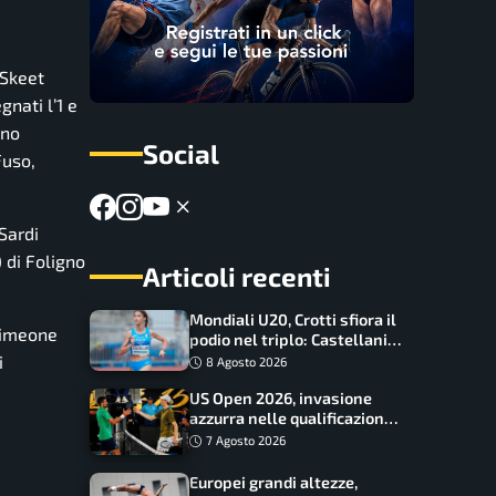
 Skeet
nati l’1 e
no
Social
Fuso,
Sardi
 di Foligno
Articoli recenti
Mondiali U20, Crotti sfiora il
Simeone
podio nel triplo: Castellani
da record, Succo in finale
i
8 Agosto 2026
US Open 2026, invasione
azzurra nelle qualificazioni:
17 italiani a caccia del main
7 Agosto 2026
draw
Europei grandi altezze,