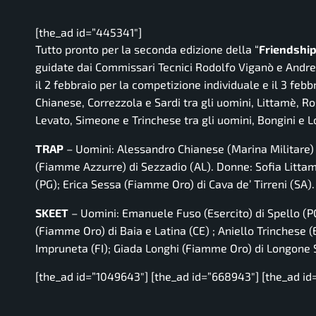
[the_ad id=”445341″]
Tutto pronto per la seconda edizione della “
Friendship
guidate dai Commissari Tecnici Rodolfo Viganò e Andrea 
il 2 febbraio per la competizione individuale e il 3 febb
Chianese, Correzzola e Sardi tra gli uomini, Littamè, R
Levato, Simeone e Trinchese tra gli uomini, Bongini e L
TRAP
– Uomini: Alessandro Chianese (Marina Militare) 
(Fiamme Azzurre) di Sezzadio (AL). Donne: Sofia Litta
(PG); Erica Sessa (Fiamme Oro) di Cava de’ Tirreni (SA
SKEET
– Uomini: Emanuele Fuso (Esercito) di Spello (
(Fiamme Oro) di Baia e Latina (CE) ; Aniello Trinchese 
Impruneta (FI); Giada Longhi (Fiamme Oro) di Longone S
[the_ad id=”1049643″] [the_ad id=”668943″] [the_ad id