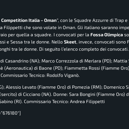
 Competition Italia – Oman
“, con le Squadre Azzurre di Trap e
Filippetti che sono volate in Oman. Gli italiano saranno impeg
raio per quella a squadre. I convocati per la
Fossa Olimpica
so
ossi e Sessa tra le donne. Nello
Skeet
, invece, convocati sono 
onghi tra le donne. Di seguito l’elenco completo dei convocati.
di Casandrino (NA); Marco Correzzola di Merlara (PD); Mattia 
mè (Aeronautica) di Baone (PD); Fiammetta Rossi (Fiamme Oro)
). Commissario Tecnico: Rodolfo Viganò.
PG); Alessio Levato (Fiamme Oro) di Pomezia (RM); Domenico 
(Esercito) di Cicciano (NA). Donne: Sara Bongini (Fiamme Oro) d
abino (RI). Commissario Tecnico: Andrea Filippetti
=”676180″]