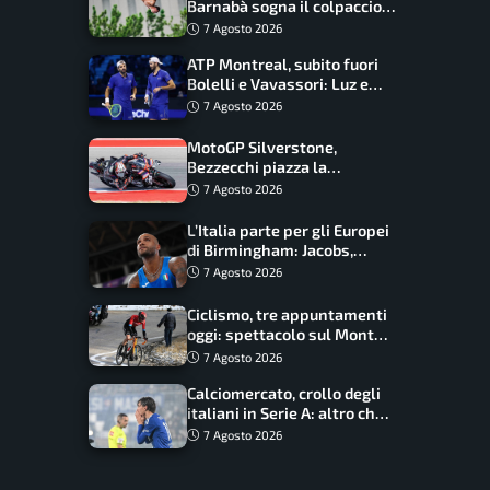
Barnabà sogna il colpaccio:
è leader a metà gara, Baraldi
7 Agosto 2026
ancora in corsa
ATP Montreal, subito fuori
Bolelli e Vavassori: Luz e
Matos fermano gli azzurri
7 Agosto 2026
MotoGP Silverstone,
Bezzecchi piazza la
zampata: Aprilia domina,
7 Agosto 2026
Bagnaia costretto al Q1
L’Italia parte per gli Europei
di Birmingham: Jacobs,
Tamberi e Battocletti
7 Agosto 2026
guidano una spedizione
record
Ciclismo, tre appuntamenti
oggi: spettacolo sul Mont
Ventoux, orari e come
7 Agosto 2026
vederli
Calciomercato, crollo degli
italiani in Serie A: altro che
svolta dopo il Mondiale
7 Agosto 2026