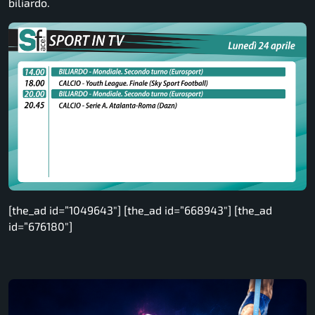
biliardo.
[the_ad id=”1049643″] [the_ad id=”668943″] [the_ad
id=”676180″]