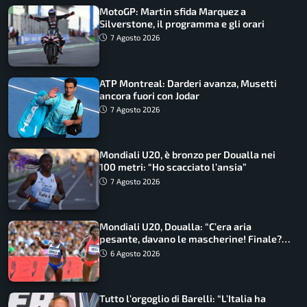
MotoGP: Martin sfida Marquez a
Silverstone, il programma e gli orari
7 Agosto 2026
ATP Montreal: Darderi avanza, Musetti
ancora fuori con Jodar
7 Agosto 2026
Mondiali U20, è bronzo per Doualla nei
100 metri: “Ho scacciato l’ansia”
7 Agosto 2026
Mondiali U20, Doualla: “C’era aria
pesante, davano le mascherine! Finale?
Non ho nulla da perdere”
6 Agosto 2026
Tutto l’orgoglio di Barelli: “L’Italia ha