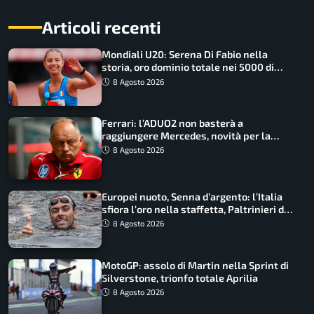
Articoli recenti
Mondiali U20: Serena Di Fabio nella
storia, oro dominio totale nei 5000 di
marcia
8 Agosto 2026
Ferrari: l’ADUO2 non basterà a
raggiungere Mercedes, novità per la
Macarena
8 Agosto 2026
Europei nuoto, Senna d’argento: l’Italia
sfiora l’oro nella staffetta, Paltrinieri da
urlo, il bilancio azzurro
8 Agosto 2026
MotoGP: assolo di Martin nella Sprint di
Silverstone, trionfo totale Aprilia
8 Agosto 2026