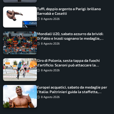
Tuffi, doppio argento a Parigi: brillano
Barnabà e Cosetti
8 Agosto 2026
Mondiali U20, sabato azzurro da brividi:
Di Fabio e Inzoli sognano le medaglie,
Castellani e Succo in finale
8 Agosto 2026
Giro di Polonia, sesta tappa da fuochi
d’artificio: Scaroni può attaccare la
maglia di Lemmen
8 Agosto 2026
Europei acquatici, sabato da medaglie per
l’Italia: Paltrinieri guida la staffetta,
Barnabà sogna l’oro dalle grandi altezze
8 Agosto 2026