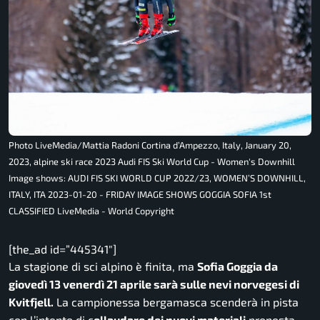
Photo LiveMedia/Mattia Radoni Cortina d’Ampezzo, Italy, January 20,
2023, alpine ski race 2023 Audi FIS Ski World Cup - Women's Downhill
Image shows: AUDI FIS SKI WORLD CUP 2022/23, WOMEN’S DOWNHILL,
ITALY, ITA 2023-01-20 - FRIDAY IMAGE SHOWS GOGGIA SOFIA 1st
CLASSIFIED LiveMedia - World Copyright
[the_ad id=”445341″]
La stagione di sci alpino è finita, ma
Sofia Goggia da
giovedì 13 venerdì 21 aprile sarà sulle nevi norvegesi di
Kvitfjell.
La campionessa bergamasca scenderà in pista
con l’intento di c
ollaudare dei nuovi materiali
proposta