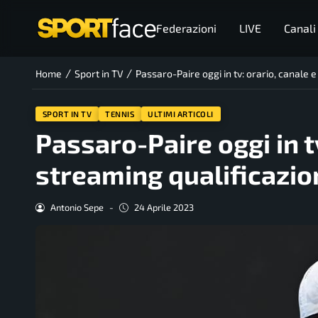
Federazioni
LIVE
Canali
/
/
Home
Sport in TV
Passaro-Paire oggi in tv: orario, canale
SPORT IN TV
TENNIS
ULTIMI ARTICOLI
Passaro-Paire oggi in tv
streaming qualificazi
Antonio Sepe
-
24 Aprile 2023