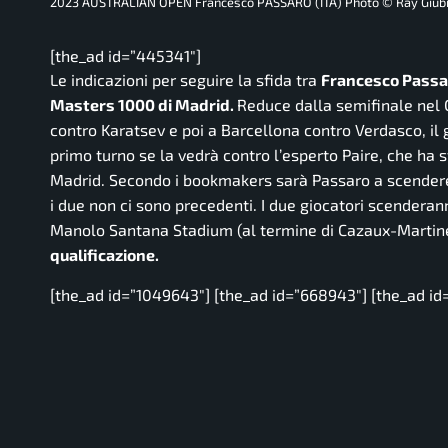
2023 AUSTRALIAN OPEN Francesco PASSARO (ITA) Photo © Ray Giubi
[the_ad id=”445341″]
Le indicazioni per seguire la sfida tra
Francesco Passar
Masters 1000 d
i Madrid.
Reduce dalla semifinale nel C
contro Karatsev e poi a Barcellona contro Verdasco, il
primo turno se la vedrà contro l’esperto Paire, che ha s
Madrid. Secondo i bookmakers sarà Passaro a scendere i
i due non ci sono precedenti. I due giocatori scenderan
Manolo Santana Stadium (al termine di Cazaux-Martin
qualificazione.
[the_ad id=”1049643″] [the_ad id=”668943″] [the_ad id