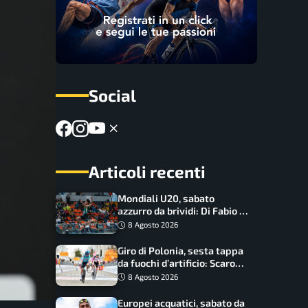
Social
Articoli recenti
Mondiali U20, sabato
azzurro da brividi: Di Fabio e
Inzoli sognano le medaglie,
8 Agosto 2026
Castellani e Succo in finale
Giro di Polonia, sesta tappa
da fuochi d’artificio: Scaroni
può attaccare la maglia di
8 Agosto 2026
Lemmen
Europei acquatici, sabato da