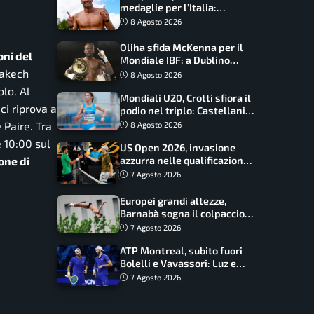
medaglie per l’Italia:
Paltrinieri guida la staffetta,
8 Agosto 2026
Barnabà sogna l’oro dalle
grandi altezze
Oliha sfida McKenna per il
oni del
Mondiale IBF: a Dublino
serve l’impresa nella tana
rakech
8 Agosto 2026
del lupo
lo. Al
Mondiali U20, Crotti sfiora il
ci riprova a
podio nel triplo: Castellani
da record, Succo in finale
 Paire. Tra
8 Agosto 2026
 10:00 sul
US Open 2026, invasione
azzurra nelle qualificazioni:
one di
17 italiani a caccia del main
7 Agosto 2026
draw
Europei grandi altezze,
Barnabà sogna il colpaccio:
è leader a metà gara, Baraldi
7 Agosto 2026
ancora in corsa
ATP Montreal, subito fuori
Bolelli e Vavassori: Luz e
Matos fermano gli azzurri
7 Agosto 2026