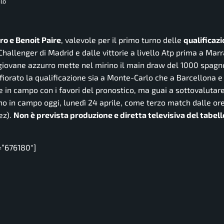
lo
o e Benoit Paire
, valevole per il primo turno delle
qualificazi
hallenger di Madrid e dalle vittorie a livello Atp prima a Mar
 giovane azzurro mette nel mirino il main draw del 1000 spagno
fiorato la qualificazione sia a Monte-Carlo che a Barcellona e 
n campo con i favori del pronostico, ma guai a sottovalutare
no in campo oggi, lunedì 24 aprile, come terzo match dalle ore
ez).
Non è prevista produzione e diretta televisiva del tabell
=”676180″]