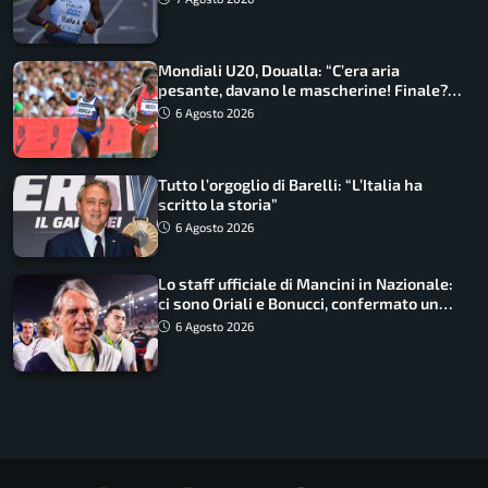
Mondiali U20, Doualla: “C’era aria
pesante, davano le mascherine! Finale?
Non ho nulla da perdere”
6 Agosto 2026
Tutto l’orgoglio di Barelli: “L’Italia ha
scritto la storia”
6 Agosto 2026
Lo staff ufficiale di Mancini in Nazionale:
ci sono Oriali e Bonucci, confermato un
ritorno
6 Agosto 2026