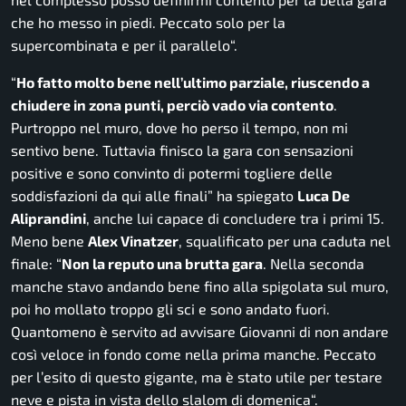
che ho messo in piedi. Peccato solo per la
supercombinata e per il parallelo
“.
“
Ho fatto molto bene nell’ultimo parziale, riuscendo a
chiudere in zona punti, perciò vado via contento
.
Purtroppo nel muro, dove ho perso il tempo, non mi
sentivo bene. Tuttavia finisco la gara con sensazioni
positive e sono convinto di potermi togliere delle
soddisfazioni da qui alle finali
” ha spiegato
Luca De
Aliprandini
, anche lui capace di concludere tra i primi 15.
Meno bene
Alex Vinatzer
, squalificato per una caduta nel
finale: “
Non la reputo una brutta gara
. Nella seconda
manche stavo andando bene fino alla spigolata sul muro,
poi ho mollato troppo gli sci e sono andato fuori.
Quantomeno è servito ad avvisare Giovanni di non andare
così veloce in fondo come nella prima manche. Peccato
per l’esito di questo gigante, ma è stato utile per testare
neve e pista in vista dello slalom di domenica
“.