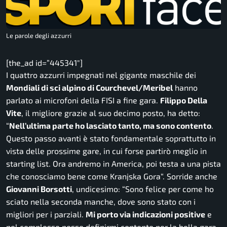
Le parole degli azzurri
[the_ad id=”445341″]
I quattro azzurri impegnati nel gigante maschile dei
Mondiali di sci alpino di Courchevel/Meribel
hanno
parlato ai microfoni della
FISI
a fine gara.
Filippo Della
Vite
, il migliore grazie al suo decimo posto, ha detto:
“
Nell’ultima parte ho lasciato tanto, ma sono contento
.
Questo passo avanti è stato fondamentale soprattutto in
vista delle prossime gare, in cui forse partirò meglio in
starting list. Ora andremo in America, poi testa a una pista
che conosciamo bene come Kranjska Gora
“. Sorride anche
Giovanni Borsotti
, undicesimo: “
Sono felice per come ho
sciato nella seconda manche, dove sono stato con i
migliori per i parziali.
Mi porto via indicazioni positive
e
nel complesso posso definirmi contento per la bella gara