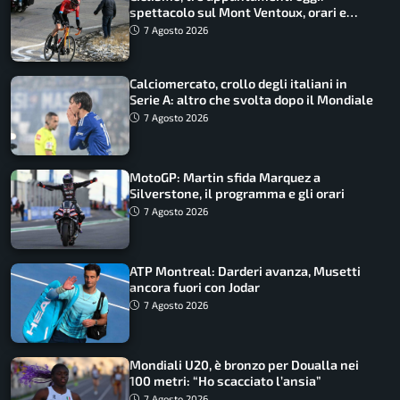
spettacolo sul Mont Ventoux, orari e
come vederli
7 Agosto 2026
Calciomercato, crollo degli italiani in
Serie A: altro che svolta dopo il Mondiale
7 Agosto 2026
MotoGP: Martin sfida Marquez a
Silverstone, il programma e gli orari
7 Agosto 2026
ATP Montreal: Darderi avanza, Musetti
ancora fuori con Jodar
7 Agosto 2026
Mondiali U20, è bronzo per Doualla nei
100 metri: “Ho scacciato l’ansia”
7 Agosto 2026