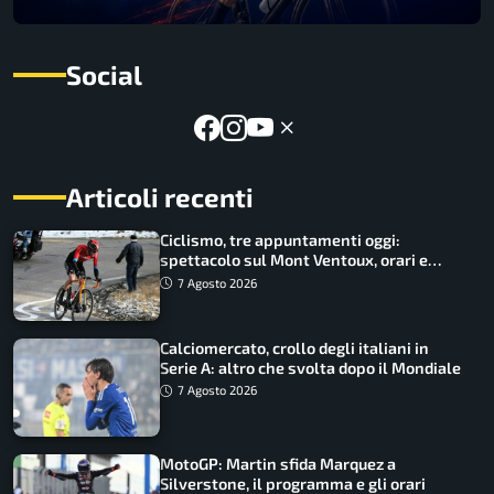
Social
Articoli recenti
Ciclismo, tre appuntamenti oggi:
spettacolo sul Mont Ventoux, orari e
come vederli
7 Agosto 2026
Calciomercato, crollo degli italiani in
Serie A: altro che svolta dopo il Mondiale
7 Agosto 2026
MotoGP: Martin sfida Marquez a
Silverstone, il programma e gli orari