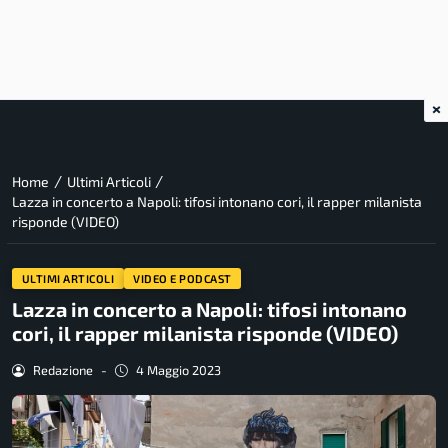
×
/
/
Home
Ultimi Articoli
Lazza in concerto a Napoli: tifosi intonano cori, il rapper milanista
risponde (VIDEO)
ULTIMI ARTICOLI
VIDEO E PODCAST
Lazza in concerto a Napoli: tifosi intonano
cori, il rapper milanista risponde (VIDEO)
Redazione
-
4 Maggio 2023