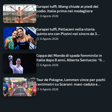
Europei tuffi, Wang chiude ai piedi del
podio: Italia prima nel medagliere
6 Agosto 2026
Europei tuffi, Pellacani nella storia:
quinto oro con Pizzini nel sincro da 3
metri
6 Agosto 2026
Coppa del Mondo di spada femminile in
Italia dopo 8 anni, Alberta Santuccio: “Il
lavoro dà sempre i suoi frutti”
6 Agosto 2026
Tour de Pologne, Lemmen vince per pochi
centimetri su Scaroni: maxi-caduta e
tappa accorciata
6 Agosto 2026