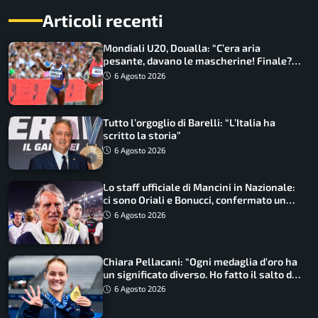
Articoli recenti
Mondiali U20, Doualla: “C’era aria
pesante, davano le mascherine! Finale?
Non ho nulla da perdere”
6 Agosto 2026
Tutto l’orgoglio di Barelli: “L’Italia ha
scritto la storia”
6 Agosto 2026
Lo staff ufficiale di Mancini in Nazionale:
ci sono Oriali e Bonucci, confermato un
ritorno
6 Agosto 2026
Chiara Pellacani: “Ogni medaglia d’oro ha
un significato diverso. Ho fatto il salto di
qualità”
6 Agosto 2026