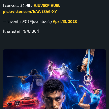
I convocati ⚪️⚫️⤵️
#JUVSCP
#UEL
pic.twitter.com/kAWt8h6rXY
— JuventusFC (@juventusfc)
April 13, 2023
[the_ad id=”676180″]