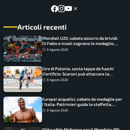
Articoli recenti
Mondiali U20, sabato azzurro da brividi:
Di Fabio e Inzoli sognano le medaglie,
Castellani e Succo in finale
8 Agosto 2026
Giro di Polonia, sesta tappa da fuochi
d’artificio: Scaroni può attaccare la
maglia di Lemmen
8 Agosto 2026
Europei acquatici, sabato da medaglie per
l’Italia: Paltrinieri guida la staffetta,
Barnabà sogna l’oro dalle grandi altezze
8 Agosto 2026
Oliha sfida McKenna per il Mondiale IBF: