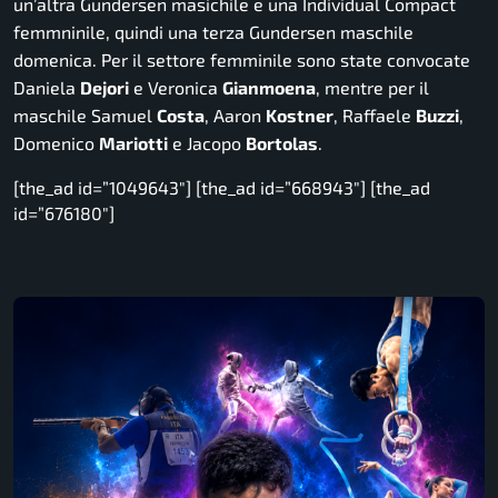
un’altra Gundersen masichile e una Individual Compact
femmninile, quindi una terza Gundersen maschile
domenica. Per il settore femminile sono state convocate
Daniela
Dejori
e Veronica
Gianmoena
, mentre per il
maschile Samuel
Costa
, Aaron
Kostner
, Raffaele
Buzzi
,
Domenico
Mariotti
e Jacopo
Bortolas
.
[the_ad id=”1049643″] [the_ad id=”668943″] [the_ad
id=”676180″]