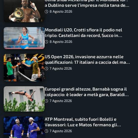
a Dublino serve l’impresa nella tana del
lupo
8 Agosto 2026
Mondiali U20, Crotti sfiora il podio nel
triplo: Castellani da record, Succo in
finale
8 Agosto 2026
US Open 2026, invasione azzurra nelle
qualificazioni: 17 italiani a caccia del main
draw
7 Agosto 2026
Europei grandi altezze, Barnabà sogna il
colpaccio: è leader a metà gara, Baraldi
ancora in corsa
7 Agosto 2026
ATP Montreal, subito fuori Bolelli e
Vavassori: Luz e Matos fermano gli
azzurri
7 Agosto 2026