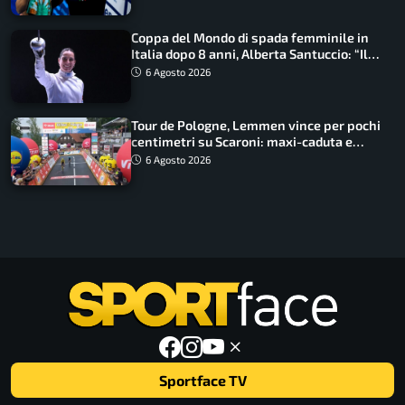
Coppa del Mondo di spada femminile in
Italia dopo 8 anni, Alberta Santuccio: “Il
lavoro dà sempre i suoi frutti”
6 Agosto 2026
Tour de Pologne, Lemmen vince per pochi
centimetri su Scaroni: maxi-caduta e
tappa accorciata
6 Agosto 2026
Sportface TV