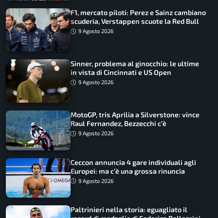
F1, mercato piloti: Perez e Sainz cambiano
scuderia, Verstappen scuote la Red Bull
9 Agosto 2026
Sinner, problema al ginocchio: le ultime
in vista di Cincinnati e US Open
9 Agosto 2026
MotoGP, tris Aprilia a Silverstone: vince
Raul Fernandez, Bezzecchi c’è
9 Agosto 2026
Ceccon annuncia 4 gare individuali agli
Europei: ma c’è una grossa rinuncia
9 Agosto 2026
Paltrinieri nella storia: eguagliato il