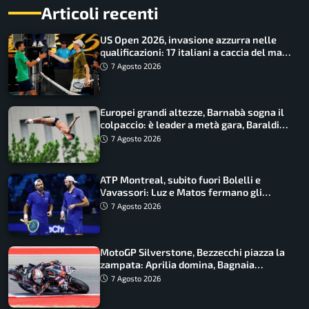
Articoli recenti
US Open 2026, invasione azzurra nelle
qualificazioni: 17 italiani a caccia del main
draw
7 Agosto 2026
Europei grandi altezze, Barnabà sogna il
colpaccio: è leader a metà gara, Baraldi
ancora in corsa
7 Agosto 2026
ATP Montreal, subito fuori Bolelli e
Vavassori: Luz e Matos fermano gli
azzurri
7 Agosto 2026
MotoGP Silverstone, Bezzecchi piazza la
zampata: Aprilia domina, Bagnaia
costretto al Q1
7 Agosto 2026