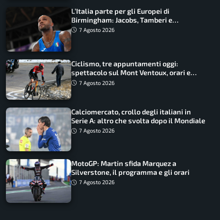
L’Italia parte per gli Europei di
Birmingham: Jacobs, Tamberi e
Battocletti guidano una spedizione
7 Agosto 2026
record
Ciclismo, tre appuntamenti oggi:
spettacolo sul Mont Ventoux, orari e
come vederli
7 Agosto 2026
Calciomercato, crollo degli italiani in
Serie A: altro che svolta dopo il Mondiale
7 Agosto 2026
MotoGP: Martin sfida Marquez a
Silverstone, il programma e gli orari
7 Agosto 2026