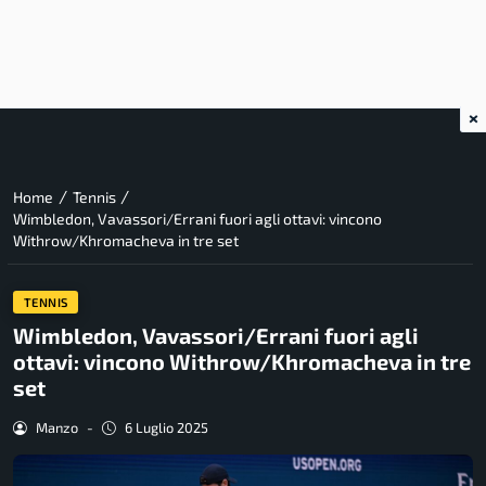
×
/
/
Home
Tennis
Wimbledon, Vavassori/Errani fuori agli ottavi: vincono
Withrow/Khromacheva in tre set
TENNIS
Wimbledon, Vavassori/Errani fuori agli
ottavi: vincono Withrow/Khromacheva in tre
set
Manzo
-
6 Luglio 2025