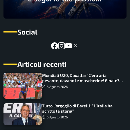
Social
Articoli recenti
Mondiali U20, Doualla: “C’era aria
pesante, davano le mascherine! Finale?
Non ho nulla da perdere”
6 Agosto 2026
Tutto l’orgoglio di Barelli: “L’Italia ha
scritto la storia”
6 Agosto 2026