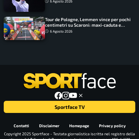
lavoro dà sempre i suoi frutti”
6 Agosto 2026
Tour de Pologne, Lemmen vince per pochi
centimetri su Scaroni: maxi-caduta e
tappa accorciata
6 Agosto 2026
Sportface TV
Contatti
Disclaimer
Homepage
Privacy policy
Copyright 2025 Sportface - Testata giornalistica iscritta nel registro della