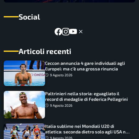
Social
Articoli recenti
Ceccon annuncia 4 gare individuali agli
Europei: ma c’è una grossa rinuncia
9 Agosto 2026
Paltrinieri nella storia: eguagliato il
record di medaglie di Federica Pellegrini
9 Agosto 2026
Italia sublime nei Mondiali U20 di
atletica: seconda dietro solo agli USA nel
medagliere
9 Agosto 2026