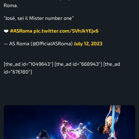
Roma.
“José, sei il Mister number one”
❤️
#ASRoma
pic.twitter.com/SVhJkYEjx6
— AS Roma (@OfficialASRoma)
July 12, 2023
[the_ad id=”1049643″] [the_ad id=”668943″] [the_ad
id=”676180″]