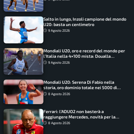
Salto in lungo, Inzoli campione del mondo
U20: basta un centimetro
9 Agosto 2026
Mondiali U20, oro e record del mondo per
l’Italia nella 4×100 mista: Doualla
straordinaria
9 Agosto 2026
Mondiali U20: Serena Di Fabio nella
storia, oro dominio totale nei 5000 di
marcia
8 Agosto 2026
Ferrari: l’ADUO2 non basterà a
raggiungere Mercedes, novità per la
Macarena
8 Agosto 2026