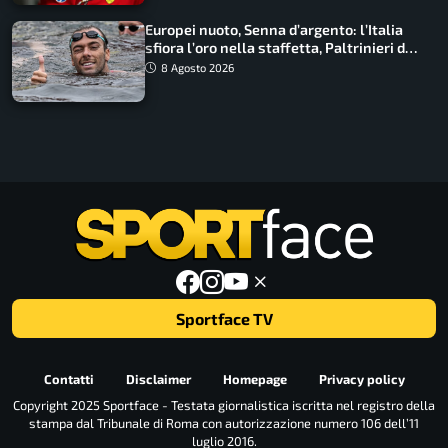
Europei nuoto, Senna d’argento: l’Italia
sfiora l’oro nella staffetta, Paltrinieri da
urlo, il bilancio azzurro
8 Agosto 2026
Sportface TV
Contatti
Disclaimer
Homepage
Privacy policy
Copyright 2025 Sportface - Testata giornalistica iscritta nel registro della
stampa dal Tribunale di Roma con autorizzazione numero 106 dell’11
luglio 2016.