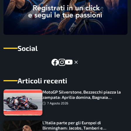
Social
Articoli recenti
MotoGP Silverstone, Bezzecchi piazza la
zampata: Aprilia domina, Bagnaia
costretto al Q1
7 Agosto 2026
L’Italia parte per gli Europei di
Birmingham: Jacobs, Tamberi e