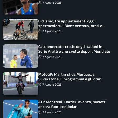
Battocletti guidano una spedizione
7 Agosto 2026
record
Ciclismo, tre appuntamenti oggi:
spettacolo sul Mont Ventoux, orari e
come vederli
7 Agosto 2026
Calciomercato, crollo degli italiani in
Serie A: altro che svolta dopo il Mondiale
7 Agosto 2026
MotoGP: Martin sfida Marquez a
Silverstone, il programma e gli orari
7 Agosto 2026
ATP Montreal: Darderi avanza, Musetti
ancora fuori con Jodar
7 Agosto 2026