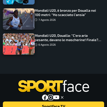
Mondiali U20, è bronzo per Doualla nei
100 metri: “Ho scacciato l’ansia”
7 Agosto 2026
Mondiali U20, Doualla: “C’era aria
pesante, davano le mascherine! Finale?
Non ho nulla da perdere”
6 Agosto 2026
Sportface TV