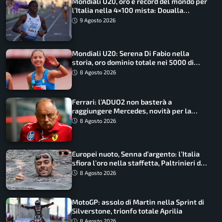
Mondiali U20, oro e record del mondo per
l’Italia nella 4×100 mista: Doualla
straordinaria
9 Agosto 2026
Mondiali U20: Serena Di Fabio nella
storia, oro dominio totale nei 5000 di
marcia
8 Agosto 2026
Ferrari: l’ADUO2 non basterà a
raggiungere Mercedes, novità per la
Macarena
8 Agosto 2026
Europei nuoto, Senna d’argento: l’Italia
sfiora l’oro nella staffetta, Paltrinieri da
urlo, il bilancio azzurro
8 Agosto 2026
MotoGP: assolo di Martin nella Sprint di
Silverstone, trionfo totale Aprilia
8 Agosto 2026