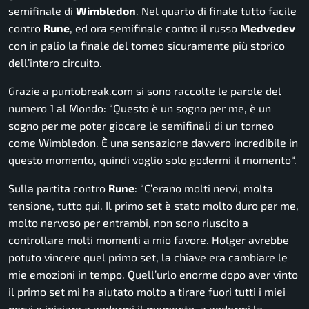
semifinale di
Wimbledon
. Nel quarto di finale tutto facile
contro
Rune
, ed ora semifinale contro il russo
Medvedev
con in palio la finale del torneo sicuramente più storico
dell’intero circuito.
Grazie a
puntobreak.com
si sono raccolte le parole del
numero 1 al Mondo: “
Questo è un sogno per me, è un
sogno per me poter giocare le semifinali di un torneo
come Wimbledon.
È una sensazione davvero incredibile in
questo momento, quindi voglio solo godermi il momento
“.
Sulla partita contro
Rune
: “
C’erano molti nervi, molta
tensione, tutto qui. Il primo set è stato molto duro per me,
molto nervoso per entrambi, non sono riuscito a
controllare molti momenti a mio favore. Holger avrebbe
potuto vincere quel primo set, la chiave era cambiare le
mie emozioni in tempo. Quell’urlo enorme dopo aver vinto
il primo set mi ha aiutato molto a tirare fuori tutti i miei
nervi e iniziare a godermi il momento, a godermi la