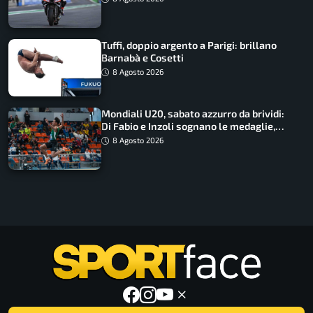
Tuffi, doppio argento a Parigi: brillano
Barnabà e Cosetti
8 Agosto 2026
Mondiali U20, sabato azzurro da brividi:
Di Fabio e Inzoli sognano le medaglie,
Castellani e Succo in finale
8 Agosto 2026