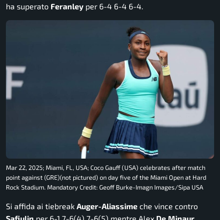
ha superato
Feranley
per 6-4 6-4 6-4.
Mar 22, 2025; Miami, FL, USA; Coco Gauff (USA) celebrates after match
point against (GRE)(not pictured) on day five of the Miami Open at Hard
Rock Stadium. Mandatory Credit: Geoff Burke-Imagn Images/Sipa USA
Si affida ai tiebreak
Auger-Aliassime
che vince contro
Safiulin
per 6-1 7-6(4) 7-6(5) mentre Alex
De
Minaur