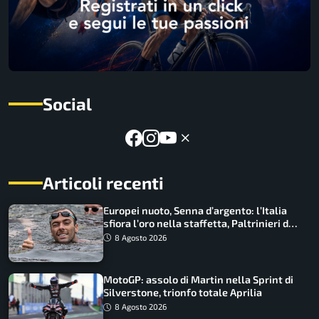
Social
Articoli recenti
Europei nuoto, Senna d’argento: l’Italia
sfiora l’oro nella staffetta, Paltrinieri da
urlo, il bilancio azzurro
8 Agosto 2026
MotoGP: assolo di Martin nella Sprint di
Silverstone, trionfo totale Aprilia
8 Agosto 2026