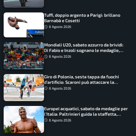
Tuffi, doppio argento a Parigi: brillano
Barnabà e Cosetti
8 Agosto 2026
Mondiali U20, sabato azzurro da brividi:
Di Fabio e Inzoli sognano le medaglie,
Castellani e Succo in finale
8 Agosto 2026
Giro di Polonia, sesta tappa da fuochi
d’artificio: Scaroni può attaccare la
maglia di Lemmen
8 Agosto 2026
Europei acquatici, sabato da medaglie per
l’Italia: Paltrinieri guida la staffetta,
Barnabà sogna l’oro dalle grandi altezze
8 Agosto 2026