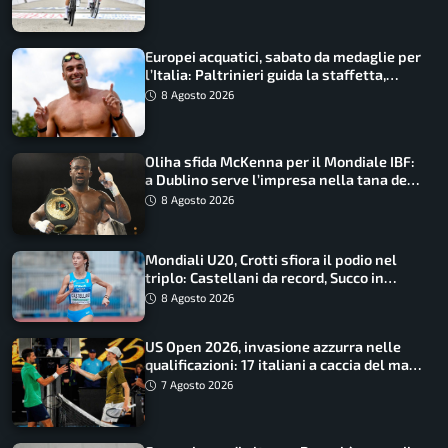
Europei acquatici, sabato da medaglie per
l’Italia: Paltrinieri guida la staffetta,
Barnabà sogna l’oro dalle grandi altezze
8 Agosto 2026
Oliha sfida McKenna per il Mondiale IBF:
a Dublino serve l’impresa nella tana del
lupo
8 Agosto 2026
Mondiali U20, Crotti sfiora il podio nel
triplo: Castellani da record, Succo in
finale
8 Agosto 2026
US Open 2026, invasione azzurra nelle
qualificazioni: 17 italiani a caccia del main
draw
7 Agosto 2026