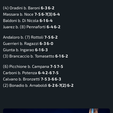
(4) Oradini b. Baroni
6-3 6-2
Massara b. Noce
7-5 6-7(3) 6-4
Baldoni b. Di Nicola
6-1 6-4
Juarez b. (8) Pennaforti
6-4 6-2
Andaloro b. (7) Rottoli
7-5 6-2
Guerrieri b. Ragazzi
6-3 6-0
Giunta b. Ingarao
6-1 6-3
(3) Brancaccio b. Tomasetto
6-1 6-2
(6) Picchione b. Campana
7-5 7-5
Carboni b. Potenza
6-4 2-6 7-5
Calvano b. Bronzetti
7-5 3-6 6-3
(2) Bonadio b. Arnaboldi
6-2 6-7(2) 6-2