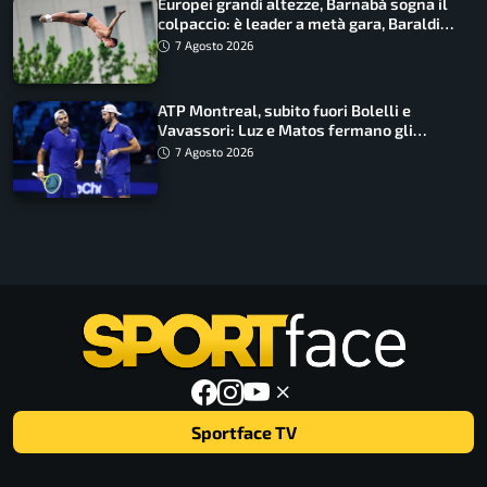
Europei grandi altezze, Barnabà sogna il
colpaccio: è leader a metà gara, Baraldi
ancora in corsa
7 Agosto 2026
ATP Montreal, subito fuori Bolelli e
Vavassori: Luz e Matos fermano gli
azzurri
7 Agosto 2026
Sportface TV