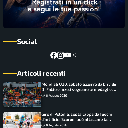
Social
Articoli recenti
Mondiali U20, sabato azzurro da brividi:
Di Fabio e Inzoli sognano le medaglie,
Castellani e Succo in finale
8 Agosto 2026
Giro di Polonia, sesta tappa da fuochi
d’artificio: Scaroni può attaccare la
maglia di Lemmen
8 Agosto 2026