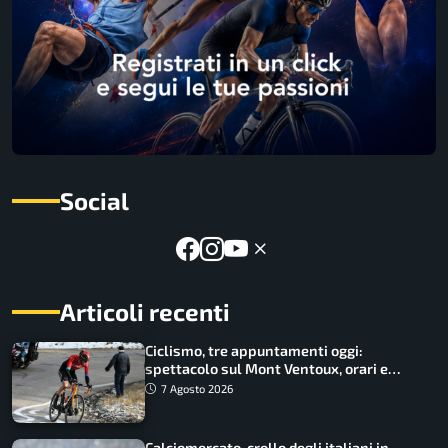
Social
Articoli recenti
Ciclismo, tre appuntamenti oggi:
spettacolo sul Mont Ventoux, orari e
come vederli
7 Agosto 2026
Calciomercato, crollo degli italiani in