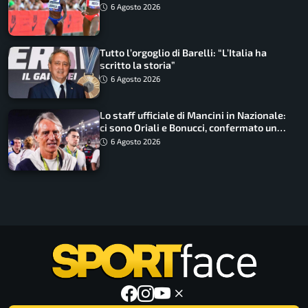
Non ho nulla da perdere”
6 Agosto 2026
Tutto l’orgoglio di Barelli: “L’Italia ha
scritto la storia”
6 Agosto 2026
Lo staff ufficiale di Mancini in Nazionale:
ci sono Oriali e Bonucci, confermato un
ritorno
6 Agosto 2026