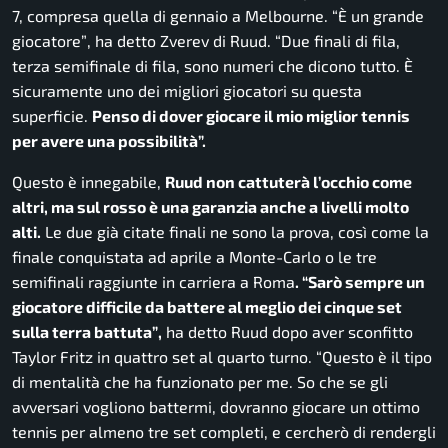
7, compresa quella di gennaio a Melbourne.
“È un grande
giocatore”
, ha detto Zverev di Ruud.
“Due finali di fila,
terza semifinale di fila, sono numeri che dicono tutto. È
sicuramente uno dei migliori giocatori su questa
superficie.
Penso di dover giocare il mio miglior tennis
per avere una possibilità”.
Questo è innegabile,
Ruud non cattuterà l’occhio come
altri, ma sul rosso è una garanzia anche a livelli molto
alti.
Le due già citate finali ne sono la prova, così come la
finale conquistata ad aprile a Monte-Carlo o le tre
semifinali raggiunte in carriera a Roma
.
“Sarò sempre un
giocatore difficile da battere al meglio dei cinque set
sulla terra battuta”
,
ha detto Ruud dopo aver sconfitto
Taylor Fritz in quattro set al quarto turno.
“Questo è il tipo
di mentalità che ha funzionato per me. So che se gli
avversari vogliono battermi, dovranno giocare un ottimo
tennis per almeno tre set completi, e cercherò di rendergli