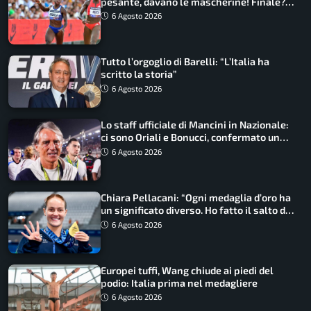
pesante, davano le mascherine! Finale?
Non ho nulla da perdere”
6 Agosto 2026
Tutto l’orgoglio di Barelli: “L’Italia ha
scritto la storia”
6 Agosto 2026
Lo staff ufficiale di Mancini in Nazionale:
ci sono Oriali e Bonucci, confermato un
ritorno
6 Agosto 2026
Chiara Pellacani: “Ogni medaglia d’oro ha
un significato diverso. Ho fatto il salto di
qualità”
6 Agosto 2026
Europei tuffi, Wang chiude ai piedi del
podio: Italia prima nel medagliere
6 Agosto 2026