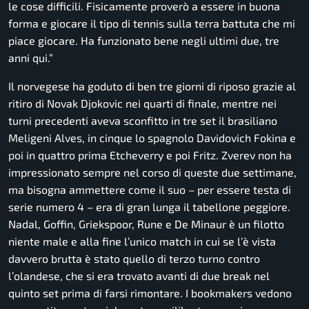
le cose difficili. Fisicamente proverò a essere in buona
forma e giocare il tipo di tennis sulla terra battuta che mi
piace giocare. Ha funzionato bene negli ultimi due, tre
anni qui.”
Il norvegese ha goduto di ben tre giorni di riposo grazie al
ritiro di Novak Djokovic nei quarti di finale, mentre nei
turni precedenti aveva sconfitto in tre set il brasiliano
Meligeni Alves, in cinque lo spagnolo Davidovich Fokina e
poi in quattro prima Etcheverry e poi Fritz. Zverev non ha
impressionato sempre nel corso di queste due settimane,
ma bisogna ammettere come il suo – per essere testa di
serie numero 4 – era di gran lunga il tabellone peggiore.
Nadal, Goffin, Griekspoor, Rune e De Minaur è un filotto
niente male e alla fine l’unico match in cui se l’è vista
davvero brutta è stato quello di terzo turno contro
l’olandese, che si era trovato avanti di due break nel
quinto set prima di farsi rimontare. I bookmakers vedono