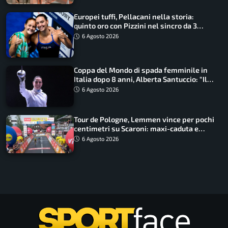
Europei tuffi, Pellacani nella storia:
quinto oro con Pizzini nel sincro da 3
metri
6 Agosto 2026
Coppa del Mondo di spada femminile in
Italia dopo 8 anni, Alberta Santuccio: “Il
lavoro dà sempre i suoi frutti”
6 Agosto 2026
Tour de Pologne, Lemmen vince per pochi
centimetri su Scaroni: maxi-caduta e
tappa accorciata
6 Agosto 2026