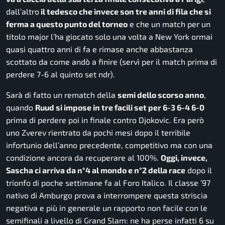
dall’altro
il tedesco che invece son tre anni di fila che si
ferma a questo punto del torneo
e che un match per un
titolo major l’ha giocato solo una volta a New York ormai
quasi quattro anni di fa e rimase anche abbastanza
scottato da come andò a finire (servì per il match prima di
perdere 7-6 al quinto set ndr).
Sarà di fatto un rematch della
semi dello scorso anno
,
quando
Ruud si impose in tre facili set per 6-3 6-4 6-0
prima di perdere poi in finale contro Djokovic. Era però
uno Zverev rientrato da pochi mesi dopo il terribile
infortunio dell’anno precedente, competitivo ma con una
condizione ancora da recuperare al 100%.
Oggi, invece,
Sascha ci arriva da n°4 al mondo e n°2 della race
dopo il
trionfo di poche settimane fa al Foro Italico. Il classe ’97
nativo di Amburgo prova a interrompere questa striscia
negativa e più in generale un rapporto non facile con le
semifinali a livello di Grand Slam: ne ha perse infatti 6 su