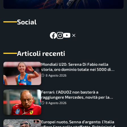
Social
Articoli recenti
Mondiali U20: Serena Di Fabio nella
storia, oro dominio totale nei 5000 di
marcia
8 Agosto 2026
Ferrari: l’ADUO2 non basterà a
raggiungere Mercedes, novità per la
Macarena
8 Agosto 2026
Europei nuoto, Senna d’argento: l’Italia
sfiora l’oro nella staffetta, Paltrinieri da