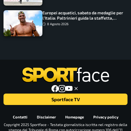
Europei acquatici, sabato da medaglie per
l’Italia: Paltrinieri guida la staffetta,
Barnabà sogna l’oro dalle grandi altezze
8 Agosto 2026
Sportface TV
Contatti
Disclaimer
Homepage
Privacy policy
Copyright 2025 Sportface - Testata giornalistica iscritta nel registro della
stampa dal Tribunale di Roma con autorizzazione numero 106 dell’11