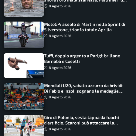
urlo, il bilancio azzurro
8 Agosto 2026
MotoGP: assolo di Martin nella Sprint di
Silverstone, trionfo totale Aprilia
8 Agosto 2026
Tuffi, doppio argento a Parigi: brillano
Barnabà e Cosetti
8 Agosto 2026
Mondiali U20, sabato azzurro da brividi:
Di Fabio e Inzoli sognano le medaglie,
Castellani e Succo in finale
8 Agosto 2026
Giro di Polonia, sesta tappa da fuochi
d’artificio: Scaroni può attaccare la
maglia di Lemmen
8 Agosto 2026