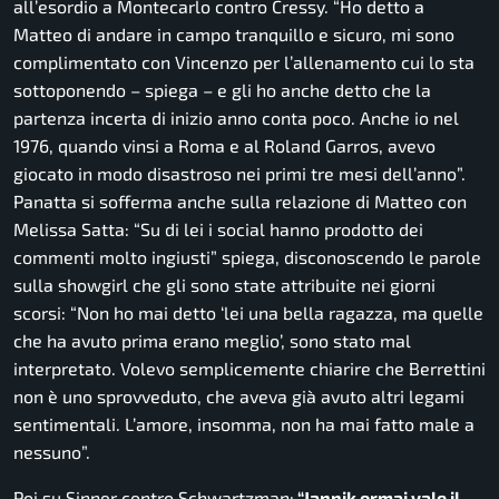
all’esordio a Montecarlo contro Cressy. “
Ho detto a
Matteo di andare in campo tranquillo e sicuro, mi sono
complimentato con Vincenzo per l’allenamento cui lo sta
sottoponendo
– spiega –
e gli ho anche detto che la
partenza incerta di inizio anno conta poco. Anche io nel
1976, quando vinsi a Roma e al Roland Garros, avevo
giocato in modo disastroso nei primi tre mesi dell’anno”.
Panatta si sofferma anche sulla relazione di Matteo con
Melissa Satta:
“Su di lei i social hanno prodotto dei
commenti molto ingiusti”
spiega, disconoscendo le parole
sulla showgirl che gli sono state attribuite nei giorni
scorsi: “
Non ho mai detto ‘lei una bella ragazza, ma quelle
che ha avuto prima erano meglio’, sono stato mal
interpretato. Volevo semplicemente chiarire che Berrettini
non è uno sprovveduto, che aveva già avuto altri legami
sentimentali. L’amore, insomma, non ha mai fatto male a
nessuno”.
Poi su Sinner contro Schwartzman:
“Jannik ormai vale il