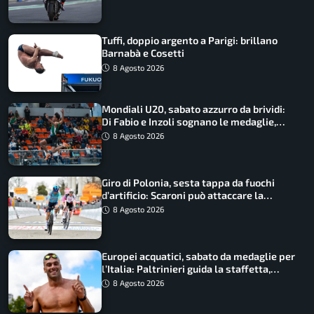
Tuffi, doppio argento a Parigi: brillano
Barnabà e Cosetti
8 Agosto 2026
Mondiali U20, sabato azzurro da brividi:
Di Fabio e Inzoli sognano le medaglie,
Castellani e Succo in finale
8 Agosto 2026
Giro di Polonia, sesta tappa da fuochi
d’artificio: Scaroni può attaccare la
maglia di Lemmen
8 Agosto 2026
Europei acquatici, sabato da medaglie per
l’Italia: Paltrinieri guida la staffetta,
Barnabà sogna l’oro dalle grandi altezze
8 Agosto 2026