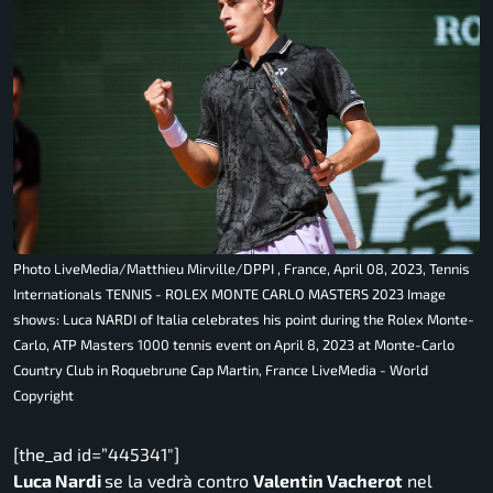
Photo LiveMedia/Matthieu Mirville/DPPI , France, April 08, 2023, Tennis
Internationals TENNIS - ROLEX MONTE CARLO MASTERS 2023 Image
shows: Luca NARDI of Italia celebrates his point during the Rolex Monte-
Carlo, ATP Masters 1000 tennis event on April 8, 2023 at Monte-Carlo
Country Club in Roquebrune Cap Martin, France LiveMedia - World
Copyright
[the_ad id=”445341″]
Luca Nardi
se la vedrà contro
Valentin Vacherot
nel