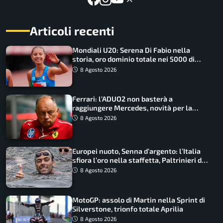
Articoli recenti
Mondiali U20: Serena Di Fabio nella
storia, oro dominio totale nei 5000 di
marcia
8 Agosto 2026
Ferrari: l’ADUO2 non basterà a
raggiungere Mercedes, novità per la
Macarena
8 Agosto 2026
Europei nuoto, Senna d’argento: l’Italia
sfiora l’oro nella staffetta, Paltrinieri da
urlo, il bilancio azzurro
8 Agosto 2026
MotoGP: assolo di Martin nella Sprint di
Silverstone, trionfo totale Aprilia
8 Agosto 2026