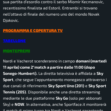
sua partita d’esordio contro il serbo Miomir Kecmanovic,
recentissimo finalista ad Estoril. Entrambi si trovano
nell’ottavo di finale del numero uno del mondo Novak
Djokovic.
PROGRAMMA E COPERTURA TV
TABELLONE
MONTEPREMI
Nardi e Vacherot scenderanno in campo
domani (martedì
11 aprile) come 2°match a partire dalle 11:00 (dopo
Sonego-Humbert).
La diretta televisiva è affidata a
Sky
Sport
, che segue l’appuntamento monegasco attraverso i
due canali di riferimento
Sky Sport Uno (201)
e
Sky Sport
Tennis (205)
. Disponibile anche una diretta streaming
mediante le due piattaforme
Sky Go
(solo per abbonati
Sky) e
NOW
. In alternativa, anche Sportface.it monitorerà
il match di primo turno tra Nardi e Vacherot garantendo