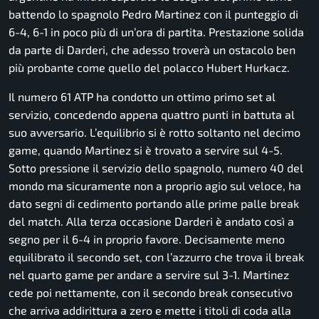
battendo lo spagnolo Pedro Martinez con il punteggio di
6-4, 6-1 in poco più di un’ora di partita. Prestazione solida
da parte di Darderi, che adesso troverà un ostacolo ben
più probante come quello del polacco Hubert Hurkacz.
Il numero 61 ATP ha condotto un ottimo primo set al
servizio, concedendo appena quattro punti in battuta al
suo avversario. L’equilibrio si è rotto soltanto nel decimo
game, quando Martinez si è trovato a servire sul 4-5.
Sotto pressione il servizio dello spagnolo, numero 40 del
mondo ma sicuramente non a proprio agio sul veloce, ha
dato segni di cedimento portando alle prime palle break
del match. Alla terza occasione Darderi è andato così a
segno per il 6-4 in proprio favore. Decisamente meno
equilibrato il secondo set, con l’azzurro che trova il break
nel quarto game per andare a servire sul 3-1. Martinez
cede poi nettamente, con il secondo break consecutivo
che arriva addirittura a zero e mette i titoli di coda alla