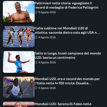
Paltrinieri nella storia: eguagliato il
record di medaglie di Federica Pellegrini
9 Agosto 2026
Italia sublime nei Mondiali U20 di
atletica: seconda dietro solo agli USA nel
medagliere
9 Agosto 2026
Salto in lungo, Inzoli campione del mondo
U20: basta un centimetro
9 Agosto 2026
Mondiali U20, oro e record del mondo per
l’Italia nella 4×100 mista: Doualla
straordinaria
9 Agosto 2026
Mondiali U20: Serena Di Fabio nella