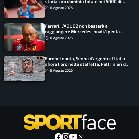
storia, oro dominio totale nei 5000 di
marcia
8 Agosto 2026
Ferrari: l’ADUO2 non basterà a
raggiungere Mercedes, novità per la
Macarena
8 Agosto 2026
Europei nuoto, Senna d’argento: l’Italia
sfiora l’oro nella staffetta, Paltrinieri da
urlo, il bilancio azzurro
8 Agosto 2026