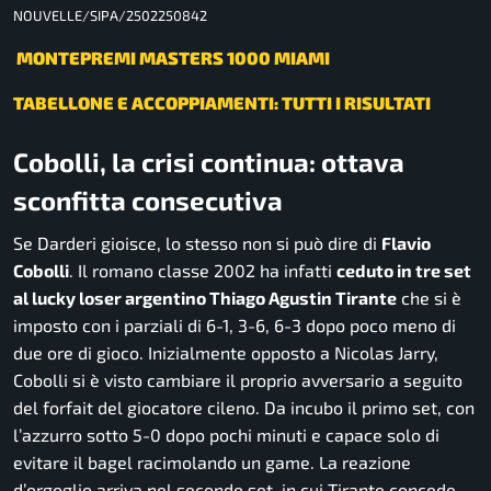
NOUVELLE/SIPA/2502250842
MONTEPREMI MASTERS 1000 MIAMI
TABELLONE E ACCOPPIAMENTI: TUTTI I RISULTATI
Cobolli, la crisi continua: ottava
sconfitta consecutiva
Se Darderi gioisce, lo stesso non si può dire di
Flavio
Cobolli
. Il romano classe 2002 ha infatti
ceduto in tre set
al lucky loser argentino Thiago Agustin Tirante
che si è
imposto con i parziali di 6-1, 3-6, 6-3 dopo poco meno di
due ore di gioco. Inizialmente opposto a Nicolas Jarry,
Cobolli si è visto cambiare il proprio avversario a seguito
del forfait del giocatore cileno. Da incubo il primo set, con
l’azzurro sotto 5-0 dopo pochi minuti e capace solo di
evitare il bagel racimolando un game. La reazione
d’orgoglio arriva nel secondo set, in cui Tirante concede