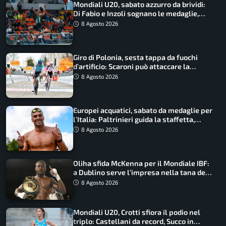
Mondiali U20, sabato azzurro da brividi:
Di Fabio e Inzoli sognano le medaglie,
Castellani e Succo in finale
8 Agosto 2026
Giro di Polonia, sesta tappa da fuochi
d’artificio: Scaroni può attaccare la
maglia di Lemmen
8 Agosto 2026
Europei acquatici, sabato da medaglie per
l’Italia: Paltrinieri guida la staffetta,
Barnabà sogna l’oro dalle grandi altezze
8 Agosto 2026
Oliha sfida McKenna per il Mondiale IBF:
a Dublino serve l’impresa nella tana del
lupo
8 Agosto 2026
Mondiali U20, Crotti sfiora il podio nel
triplo: Castellani da record, Succo in