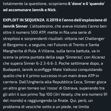
totalmente la questione, scopriamo
il ‘dove’ e il ‘quando’
ad accomunare Jannik e Nick
.
EXPLOIT IN SEQUENZA
.
Il 2019 è l’anno dell’esplosione di
Jannik Sinner
. L’altoatesino, che aveva iniziato l’anno ben
oltre il numero 500 ATP, mette in fila una serie di
strepitosi e sorprendenti risultati: vittoria nel Challenger
di Bergamo e, a seguire, nei Futures di Trento e Santa
Margherita di Pula. A Villena, sulla terra battuta, va in
scena la prima puntata della saga ‘Sinneraz’, con Alcaraz
che supera Sinner 6-2 3-6 6-3. Poche settimane dopo, a
Budapest, Jannik sconfigge Mate Valkusz conquistando
quello che è il primo successo in un main draw ATP in
carriera. Dall’Ungheria alla Repubblica Ceca, Sinner gioca
un altro gran torneo sul ‘rosso’ di Ostrava, superando tra
gli altri il suo primo Top 100 (Jiri Vesely, che era numero 91
del mondo) e raggiungendo la finale. Qui, però, un
problema di vesciche sotto a un piede, ne limita