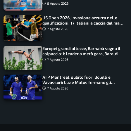
finale
8 Agosto 2026
US Open 2026, invasione azzurra nelle
qualificazioni: 17 italiani a caccia del main
draw
7 Agosto 2026
Europei grandi altezze, Barnabà sogna il
colpaccio: è leader a metà gara, Baraldi
ancora in corsa
7 Agosto 2026
ATP Montreal, subito fuori Bolelli e
Vavassori: Luz e Matos fermano gli
azzurri
7 Agosto 2026