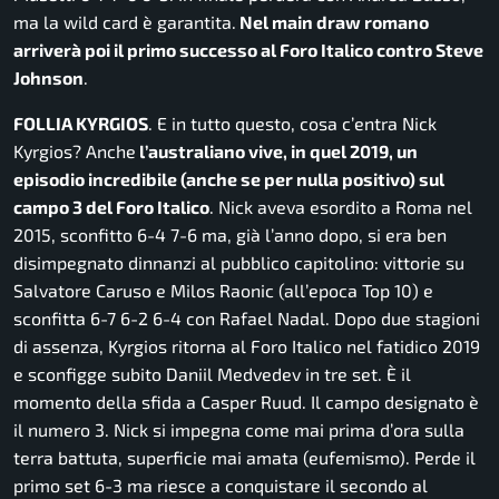
ma la wild card è garantita.
Nel main draw romano
arriverà poi il primo successo al Foro Italico contro Steve
Johnson
.
FOLLIA KYRGIOS
. E in tutto questo, cosa c’entra Nick
Kyrgios? Anche
l’australiano vive, in quel 2019, un
episodio incredibile (anche se per nulla positivo) sul
campo 3 del Foro Italico
. Nick aveva esordito a Roma nel
2015, sconfitto 6-4 7-6 ma, già l’anno dopo, si era ben
disimpegnato dinnanzi al pubblico capitolino: vittorie su
Salvatore Caruso e Milos Raonic (all’epoca Top 10) e
sconfitta 6-7 6-2 6-4 con Rafael Nadal. Dopo due stagioni
di assenza, Kyrgios ritorna al Foro Italico nel fatidico 2019
e sconfigge subito Daniil Medvedev in tre set. È il
momento della sfida a Casper Ruud. Il campo designato è
il numero 3. Nick si impegna come mai prima d’ora sulla
terra battuta, superficie mai amata (eufemismo). Perde il
primo set 6-3 ma riesce a conquistare il secondo al