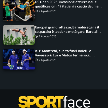
US Open 2026, invasione azzurra nelle
qualificazioni: 17 italiani a caccia del main
draw
7 Agosto 2026
Europei grandi altezze, Barnabà sogna il
colpaccio: è leader a metà gara, Baraldi
ancora in corsa
7 Agosto 2026
ATP Montreal, subito fuori Bolelli e
Vavassori: Luz e Matos fermano gli
azzurri
7 Agosto 2026