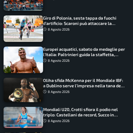
Giro di Polonia, sesta tappa da fuochi
d’artificio: Scaroni può attaccare la
maglia di Lemmen
8 Agosto 2026
Europei acquatici, sabato da medaglie per
l’Italia: Paltrinieri guida la staffetta,
Barnabà sogna l’oro dalle grandi altezze
8 Agosto 2026
Oliha sfida McKenna per il Mondiale IBF:
a Dublino serve l’impresa nella tana del
lupo
8 Agosto 2026
Mondiali U20, Crotti sfiora il podio nel
triplo: Castellani da record, Succo in
finale
8 Agosto 2026