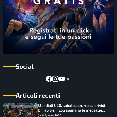
Social
Articoli recenti
Mondiali U20, sabato azzurro da brividi:
Di Fabio e Inzoli sognano le medaglie,
Castellani e Succo in finale
8 Agosto 2026