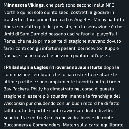
Minnesota Vikings
, che però sono secondi nella NFC
North e quindi solo quinto seed, costretti a giocare in
trasferta il loro primo turno a Los Angeles. Minny ha fatto
finora senz’altro più del previsto, ma la sensazione è che i
limiti di Sam Darnold possano uscire fuori ai playoffs. I
Rams, che nella prima parte di stagione avevano dovuto
fare i conti con gli infortuni pesanti dei ricevitori Kupp e
Nacua, si sono rialzati e possono puntare all’upset.
I Philadelphia Eagles ritroveranno Jalen Hurts
dopo la
commozione cerebrale che lo ha costretto a saltare le
ultime partite e sono ampiamente favoriti contro i Green
Bay Packers. Philly ha dimostrato nel corso di questa
stagione di essere più squadra, mentre la franchigia del
Wisconsin pur chiudendo con un buon record ha di fatto
fallito tutte le partite contro avversari di alto livello.
Scontro tra seed n°3 e n°6 che vedrà invece di fronte
Buccaneers e Commanders. Match sulla carta equilibrato,