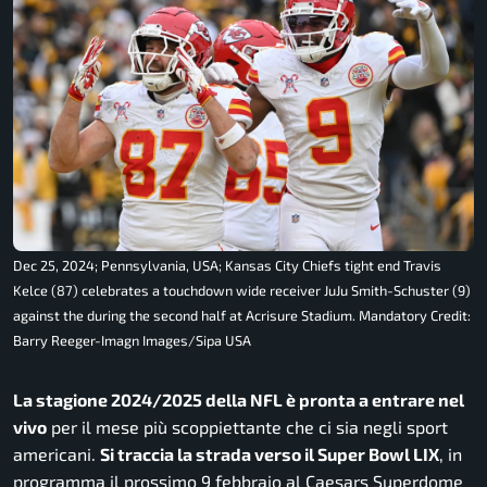
Dec 25, 2024; Pennsylvania, USA; Kansas City Chiefs tight end Travis
Kelce (87) celebrates a touchdown wide receiver JuJu Smith-Schuster (9)
against the during the second half at Acrisure Stadium. Mandatory Credit:
Barry Reeger-Imagn Images/Sipa USA
La stagione 2024/2025 della NFL è pronta a entrare nel
vivo
per il mese più scoppiettante che ci sia negli sport
americani.
Si traccia la strada verso il Super Bowl LIX
, in
programma il prossimo 9 febbraio al Caesars Superdome