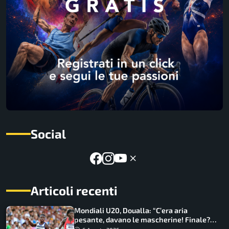
Social
Articoli recenti
Mondiali U20, Doualla: “C’era aria
pesante, davano le mascherine! Finale?
Non ho nulla da perdere”