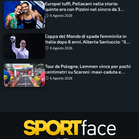
Europei tuffi, Pellacani nella storia:
quinto oro con Pizzini nel sincro da 3
metri
6 Agosto 2026
Coppa del Mondo di spada femminile in
Italia dopo 8 anni, Alberta Santuccio: “Il
lavoro dà sempre i suoi frutti”
6 Agosto 2026
Tour de Pologne, Lemmen vince per pochi
centimetri su Scaroni: maxi-caduta e
tappa accorciata
6 Agosto 2026