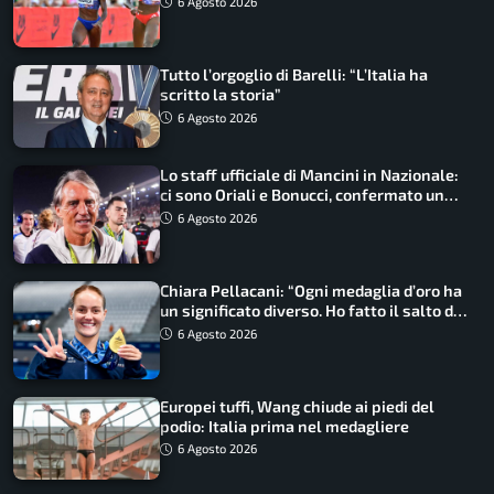
6 Agosto 2026
Tutto l’orgoglio di Barelli: “L’Italia ha
scritto la storia”
6 Agosto 2026
Lo staff ufficiale di Mancini in Nazionale:
ci sono Oriali e Bonucci, confermato un
ritorno
6 Agosto 2026
Chiara Pellacani: “Ogni medaglia d’oro ha
un significato diverso. Ho fatto il salto di
qualità”
6 Agosto 2026
Europei tuffi, Wang chiude ai piedi del
podio: Italia prima nel medagliere
6 Agosto 2026