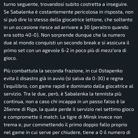
turno seguente, trovandosi subito costretta a inseguire.
Se Sabalenka è costantemente pericolosa in risposta, non
si può dire lo stesso della giocatrice lettone, che soltanto
in un occasione riesce ad arrivare a 30 (peraltro quando
era sotto 40-0). Non sorprende dunque che la numero
due al mondo conquisti un secondo break e si assicura il
primo set con un agevole 6-2 in poco più di mezz’ora di
gioco.
Più combattuta la seconda frazione, in cui Ostapenko
evita il disastro già in avvio (si salva da 0-30) e regna
l’equilibrio, con game rapidi e dominato dalla giocatrice al
servizio. Tra le due, però, è Sabalenka la tennista più
continua, non a caso chi incappa in un passo falso è la
26enne di Riga, la quale perde il servizio nel settimo gioco
e compromette il match. La tigre di Minsk invece non
trema e, pur commettendo il primo doppio fallo proprio
nel game in cui serve per chiudere, tiene a 0 il numero di