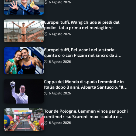
qualità”
6 Agosto 2026
Europei tuffi, Wang chiude ai piedi del
podio: Italia prima nel medagliere
6 Agosto 2026
Europei tuffi, Pellacani nella storia:
quinto oro con Pizzini nel sincro da 3
metri
6 Agosto 2026
Coppa del Mondo di spada femminile in
Italia dopo 8 anni, Alberta Santuccio: “Il
lavoro dà sempre i suoi frutti”
6 Agosto 2026
Tour de Pologne, Lemmen vince per pochi
centimetri su Scaroni: maxi-caduta e
tappa accorciata
6 Agosto 2026