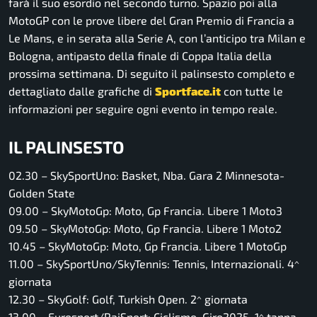
farà il suo esordio nel secondo turno. Spazio poi alla
MotoGP con le prove libere del Gran Premio di Francia a
Le Mans, e in serata alla Serie A, con l’anticipo tra Milan e
Bologna, antipasto della finale di Coppa Italia della
prossima settimana. Di seguito il palinsesto completo e
dettagliato dalle grafiche di
Sportface.it
con tutte le
informazioni per seguire ogni evento in tempo reale.
IL PALINSESTO
02.30 – SkySportUno: Basket, Nba. Gara 2 Minnesota-
Golden State
09.00 – SkyMotoGp: Moto, Gp Francia. Libere 1 Moto3
09.50 – SkyMotoGp: Moto, Gp Francia. Libere 1 Moto2
10.45 – SkyMotoGp: Moto, Gp Francia. Libere 1 MotoGp
11.00 – SkySportUno/SkyTennis: Tennis, Internazionali. 4^
giornata
12.30 – SkyGolf: Golf, Turkish Open. 2^ giornata
13.00 – Eurosport/RaiSport: Ciclismo, Giro2025. 1^ tappa