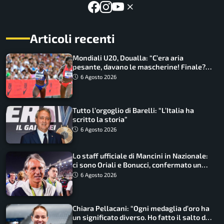
Articoli recenti
Mondiali U20, Doualla: “C’era aria
pesante, davano le mascherine! Finale?
Non ho nulla da perdere”
6 Agosto 2026
Tutto l’orgoglio di Barelli: “L’Italia ha
scritto la storia”
6 Agosto 2026
Lo staff ufficiale di Mancini in Nazionale:
ci sono Oriali e Bonucci, confermato un
ritorno
6 Agosto 2026
Chiara Pellacani: “Ogni medaglia d’oro ha
un significato diverso. Ho fatto il salto di