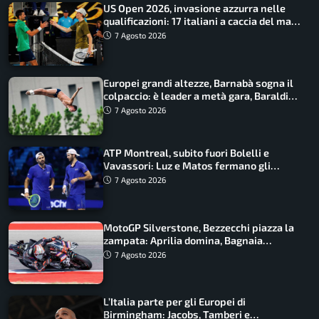
US Open 2026, invasione azzurra nelle
qualificazioni: 17 italiani a caccia del main
draw
7 Agosto 2026
Europei grandi altezze, Barnabà sogna il
colpaccio: è leader a metà gara, Baraldi
ancora in corsa
7 Agosto 2026
ATP Montreal, subito fuori Bolelli e
Vavassori: Luz e Matos fermano gli
azzurri
7 Agosto 2026
MotoGP Silverstone, Bezzecchi piazza la
zampata: Aprilia domina, Bagnaia
costretto al Q1
7 Agosto 2026
L’Italia parte per gli Europei di
Birmingham: Jacobs, Tamberi e