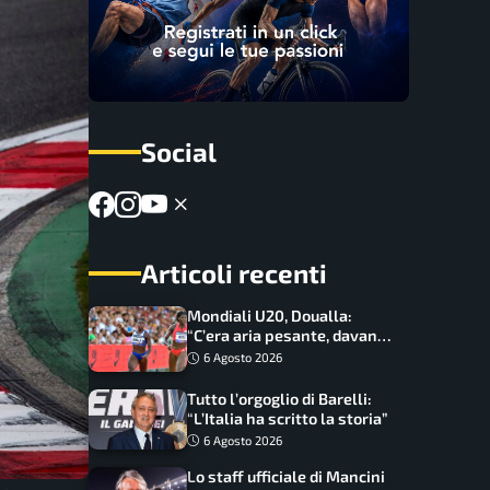
Social
Articoli recenti
Mondiali U20, Doualla:
“C’era aria pesante, davano
le mascherine! Finale? Non
6 Agosto 2026
ho nulla da perdere”
Tutto l’orgoglio di Barelli:
“L’Italia ha scritto la storia”
6 Agosto 2026
Lo staff ufficiale di Mancini