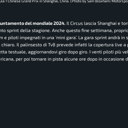
a 1 Chinese Grand Prix in Shanghai, China. (Photo by Sam Bloxham/Motorspo
ppuntamento del mondiale 2024.
Il Circus lascia Shanghai e tor
o sprint della stagione. Anche questo fine settimana, propri
m e piloti impegnati in una ‘mini gara’. La gara sprint andrà in
chiaro. Il palinsesto di Tv8 prevede infatti la copertura live a 
retta testuale, aggiornandovi giro dopo giro. I venti piloti più ve
ricana, per poi tornare in pista alcune ore dopo in occasione d