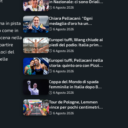
rt
in Nazionale: ci sono Oriali e
Bonucci, confermato un
6 Agosto 2026
ritorno
Chiara Pellacani: “Ogni
na in pista
medaglia d’oro ha un
significato diverso. Ho fatto
6 Agosto 2026
o come in
il salto di qualità”
 scena nella
Europei tuffi, Wang chiude ai
partire
piedi del podio: Italia prima
nel medagliere
6 Agosto 2026
loci del
elle
Europei tuffi, Pellacani nella
storia: quinto oro con Pizzini
nel sincro da 3 metri
6 Agosto 2026
Coppa del Mondo di spada
femminile in Italia dopo 8
anni, Alberta Santuccio: “Il
6 Agosto 2026
lavoro dà sempre i suoi
Tour de Pologne, Lemmen
frutti”
vince per pochi centimetri
su Scaroni: maxi-caduta e
6 Agosto 2026
tappa accorciata