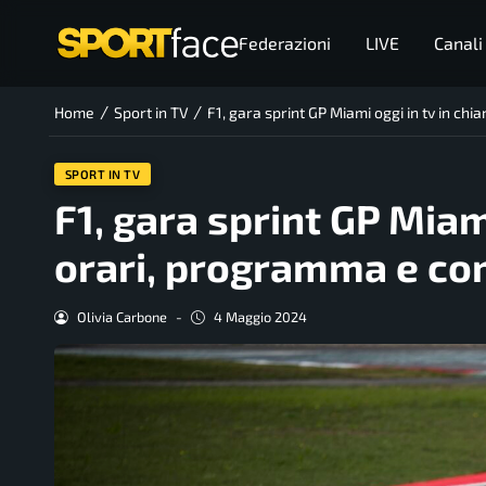
Federazioni
LIVE
Canali
/
/
Home
Sport in TV
F1, gara sprint GP Miami oggi in tv in ch
SPORT IN TV
F1, gara sprint GP Miami
orari, programma e com
Olivia Carbone
-
4 Maggio 2024