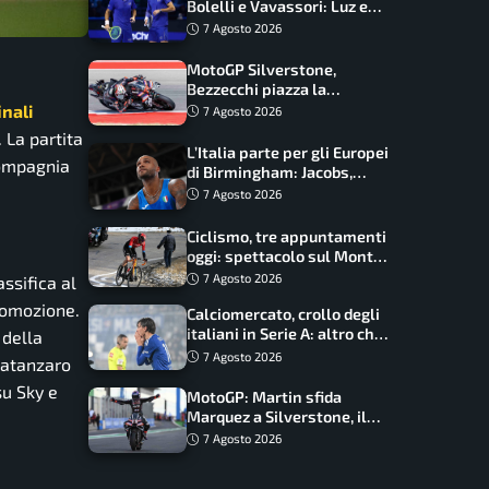
Bolelli e Vavassori: Luz e
Matos fermano gli azzurri
7 Agosto 2026
MotoGP Silverstone,
Bezzecchi piazza la
zampata: Aprilia domina,
nali
7 Agosto 2026
Bagnaia costretto al Q1
 La partita
L’Italia parte per gli Europei
compagnia
di Birmingham: Jacobs,
Tamberi e Battocletti
7 Agosto 2026
guidano una spedizione
record
Ciclismo, tre appuntamenti
oggi: spettacolo sul Mont
Ventoux, orari e come
7 Agosto 2026
assifica al
vederli
promozione.
Calciomercato, crollo degli
italiani in Serie A: altro che
 della
svolta dopo il Mondiale
7 Agosto 2026
Catanzaro
su Sky e
MotoGP: Martin sfida
Marquez a Silverstone, il
programma e gli orari
7 Agosto 2026