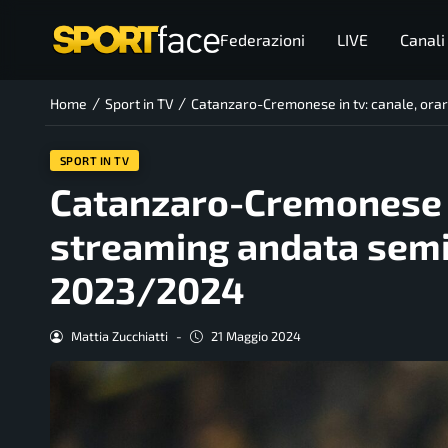
Federazioni
LIVE
Canali
/
/
Home
Sport in TV
Catanzaro-Cremonese in tv: canale, orar
SPORT IN TV
Catanzaro-Cremonese in
streaming andata semif
2023/2024
Mattia Zucchiatti
-
21 Maggio 2024