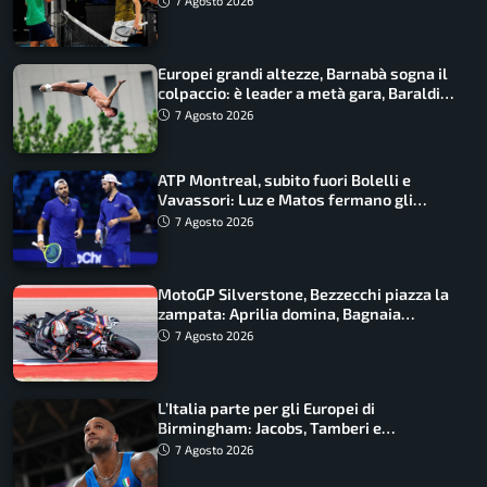
7 Agosto 2026
Europei grandi altezze, Barnabà sogna il
colpaccio: è leader a metà gara, Baraldi
ancora in corsa
7 Agosto 2026
ATP Montreal, subito fuori Bolelli e
Vavassori: Luz e Matos fermano gli
azzurri
7 Agosto 2026
MotoGP Silverstone, Bezzecchi piazza la
zampata: Aprilia domina, Bagnaia
costretto al Q1
7 Agosto 2026
L’Italia parte per gli Europei di
Birmingham: Jacobs, Tamberi e
Battocletti guidano una spedizione
7 Agosto 2026
record