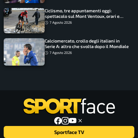
Ciclismo, tre appuntamenti oggi:
spettacolo sul Mont Ventoux, orari e
come vederli
7 Agosto 2026
Calciomercato, crollo degli italiani in
Serie A: altro che svolta dopo il Mondiale
7 Agosto 2026
Sportface TV