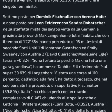
singolo femminile.
Settimo posto per
Dominik Fischnaller con Verena Hofer
e nono posto per
Leon Felderer con Sandra Robatscher
nella staffetta mista dei singoli vinta dalla Germania
grazie alla prova di Max Langenhan e Julia Taubitz che con
il tempo di 1’22″354 hanno preceduto di 95 millesimi di
secondo Stati Uniti 1 di Jonathan Gustafson ed Emily
Sweeney con Austria 2 (David Gleirscher/Madeleine Egle)
terza a +0,324.
“Sono fortunata perché Max ha fatto una
gara grandiosa”,
ha ammesso Taubitz. E il riferimento è al
super 39.639 di Langenhan:
“È stata una corsa al 110
percento, dall’inizio alla fine”
, ha detto il tedesco, che nel
suo parziale ha preceduto un superlativo Fischnaller
(39.894). Italia 1 ha chiuso però con un ritardo
complessivo di 0,467 chiudendo alle spalle anche di
Lettonia 1 (Kristers Apajods/Elina Bota, +0,352), Austria 1
(Nico Gleirscher/Lisa Schulte, +0,419) e della formazione