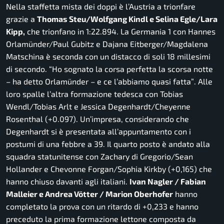
Nella staffetta mista dei doppi è l’Austria a trionfare
grazie a
Thomas Steu/Wolfgang Kindl e Selina Egle/Lara
Kipp,
che trionfano in 1:22.894. La Germania 1 con Hannes
Orlamünder/Paul Gubitz e Dajana Eitberger/Magdalena
Matschina è seconda con un distacco di soli 18 millesimi
di secondo.
“Ho sognato la corsa perfetta la scorsa notte
–
ha detto Orlamünder –
e ce l’abbiamo quasi fatta”
. Alle
loro spalle l’altra formazione tedesca con Tobias
Wendl/Tobias Arlt e Jessica Degenhardt/Cheyenne
Rosenthal (+0.097). Un’impresa, considerando che
Degenhardt si è presentata all’appuntamento con i
postumi di una febbre a 39. Il quarto posto è andato alla
squadra statunitense con Zachary di Gregorio/Sean
Hollander e Chevonne Forgan/Sophia Kirkby (+0,165) che
hanno chiuso davanti agli italiani.
Ivan Nagler / Fabian
Malleier e Andrea Vötter / Marion Oberhofer
hanno
completato la prova con un ritardo di +0,233 e hanno
preceduto la prima formazione lettone composta da