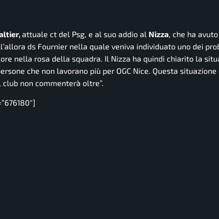
altier,
attuale ct del Psg, e al suo addio al
Nizza
, che ha avuto
ll’allora ds Fournier nella quale veniva individuato uno dei pr
re nella rosa della squadra. Il Nizza ha quindi chiarito la sit
e persone che non lavorano più per OGC Nice. Questa situazione 
Il club non commenterà oltre”.
=”676180″]