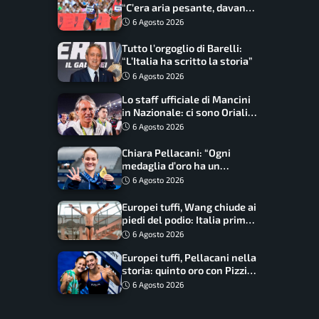
“C’era aria pesante, davano
le mascherine! Finale? Non
6 Agosto 2026
ho nulla da perdere”
Tutto l’orgoglio di Barelli:
“L’Italia ha scritto la storia”
6 Agosto 2026
Lo staff ufficiale di Mancini
in Nazionale: ci sono Oriali e
Bonucci, confermato un
6 Agosto 2026
ritorno
Chiara Pellacani: “Ogni
medaglia d’oro ha un
significato diverso. Ho fatto
6 Agosto 2026
il salto di qualità”
Europei tuffi, Wang chiude ai
piedi del podio: Italia prima
nel medagliere
6 Agosto 2026
Europei tuffi, Pellacani nella
storia: quinto oro con Pizzini
nel sincro da 3 metri
6 Agosto 2026