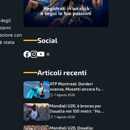
 degli
oblemi
uazione con
Social
è stata
Articoli recenti
ATP Montreal: Darderi
avanza, Musetti ancora fuori
con Jodar
7 Agosto 2026
Mondiali U20, è bronzo per
Doualla nei 100 metri: “Ho
scacciato l’ansia”
7 Agosto 2026
Mondiali U20, Doualla: