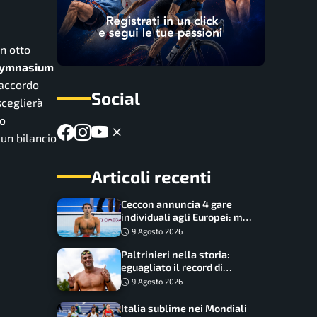
in otto
 Gymnasium
 accordo
Social
sceglierà
o
 un bilancio
Articoli recenti
Ceccon annuncia 4 gare
individuali agli Europei: ma
c’è una grossa rinuncia
9 Agosto 2026
Paltrinieri nella storia:
eguagliato il record di
medaglie di Federica
9 Agosto 2026
Pellegrini
Italia sublime nei Mondiali