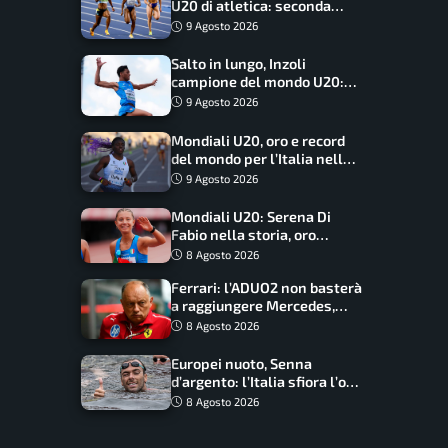
U20 di atletica: seconda
dietro solo agli USA nel
9 Agosto 2026
medagliere
Salto in lungo, Inzoli
campione del mondo U20:
basta un centimetro
9 Agosto 2026
Mondiali U20, oro e record
del mondo per l’Italia nella
4×100 mista: Doualla
9 Agosto 2026
straordinaria
Mondiali U20: Serena Di
Fabio nella storia, oro
dominio totale nei 5000 di
8 Agosto 2026
marcia
Ferrari: l’ADUO2 non basterà
a raggiungere Mercedes,
novità per la Macarena
8 Agosto 2026
Europei nuoto, Senna
d’argento: l’Italia sfiora l’oro
nella staffetta, Paltrinieri
8 Agosto 2026
da urlo, il bilancio azzurro