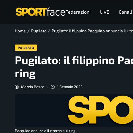
Federazioni
LIVE
Canali
/
/
Home
Pugilato
Pugilato: il filippino Pacquiao annuncia il rit
PUGILATO
Pugilato: il filippino P
ring
Marzia Bosco
-
1 Gennaio 2023
Pacquiao annuncia il ritorno sul ring