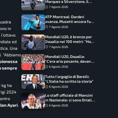
Marquez a Silverstone, il
programma e gli orari
7 Agosto 2026
ATP Montreal: Darderi
avanza, Musetti ancora fuori
quadra
con Jodar
7 Agosto 2026
sono in
 l’ottavo
Mondiali U20, è bronzo per
ndiale ed
Doualla nei 100 metri: “Ho
scacciato l’ansia”
7 Agosto 2026
tica. Una
.
“Abbiamo
Mondiali U20, Doualla:
mpionessa
“C’era aria pesante, davano
le mascherine! Finale? Non
6 Agosto 2026
mo sempre
ho nulla da perdere”
Tutto l’orgoglio di Barelli:
“L’Italia ha scritto la storia”
 kg ha
6 Agosto 2026
rigi 2024
Lo staff ufficiale di Mancini
contro
in Nazionale: ci sono Oriali e
Elen Ayari
.
Bonucci, confermato un
6 Agosto 2026
ritorno