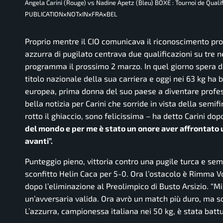
Angela Carini (Rouge) vs Nadine Apetz (Bleu) BOXE : Tournoi de Qua
PUBLICATIONxNOTxINxFRAxBEL
Proprio mentre il CIO comunicava il riconoscimento pro
azzurra di pugilato centrava due qualificazioni su tre 
programma il prossimo 2 marzo. In quel giorno spera d
titolo nazionale della sua carriera e oggi nei 63 kg ha
europea, prima donna del suo paese a diventare profess
bella notizia per Carini che sorride in vista della sem
rotto il ghiaccio, sono felicissima
– ha detto Carini dopo
del mondo e per me è stato un onore aver affrontato
avanti”.
Punteggio pieno, vittoria contro una pugile turca e se
sconfitto Helin Caca per 5-0. Ora l’ostacolo è Rimma V
dopo l’eliminazione al Preolimpico di Busto Arsizio.
“Mi
un’avversaria valida. Ora avrò un match più duro, ma s
L’azzurra, campionessa italiana nei 50 kg, è stata batt