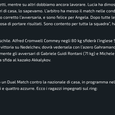
etti, mentre su altri dobbiamo ancora lavorare. Lucia ha dimos
ori di casa, lo sapevamo. L’arbitro ha messo il match nelle cond
 corretto l’avversaria, e sono felice per Angela. Dopo tutte le
sa di portare risultati. Sono contento per tutta la squadra”,
h
schile. Alfred Cromwell Commey negli 80 kg sfiderà l’inglese S
vittoria su Nedelchev, dovrà vedersela con l’azero Gahramanov.
nte gli avversari di Gabriele Guidi Rontani (71 kg) e Michele
a sfida al kazako Akkalykov.
ogo un Dual Match contro la nazionale di casa, in programma ne
 e quattro azzurre. Ecco i ragazzi impegnati sul ring: