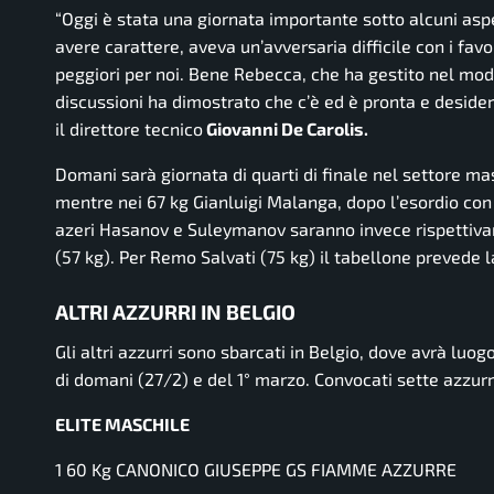
“Oggi è stata una giornata importante sotto alcuni asp
avere carattere, aveva un’avversaria difficile con i fav
peggiori per noi. Bene Rebecca, che ha gestito nel modo
discussioni ha dimostrato che c’è ed è pronta e desidero
il direttore tecnico
Giovanni De Carolis.
Domani sarà giornata di quarti di finale nel settore ma
mentre nei 67 kg Gianluigi Malanga, dopo l’esordio con 
azeri Hasanov e Suleymanov saranno invece rispettivame
(57 kg). Per Remo Salvati (75 kg) il tabellone prevede l
ALTRI AZZURRI IN BELGIO
Gli altri azzurri sono sbarcati in Belgio, dove avrà lu
di domani (27/2) e del 1° marzo. Convocati sette azzurri
ELITE MASCHILE
1 60 Kg CANONICO GIUSEPPE GS FIAMME AZZURRE