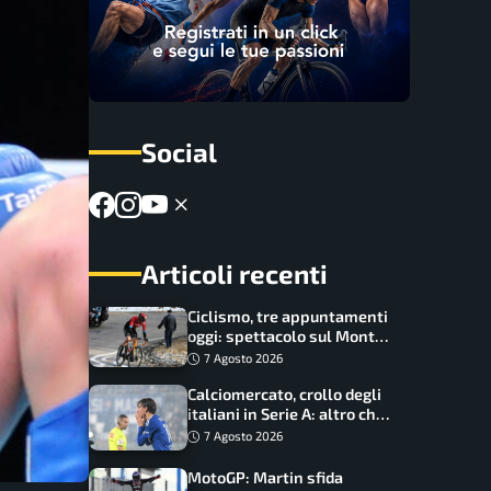
Social
Articoli recenti
Ciclismo, tre appuntamenti
oggi: spettacolo sul Mont
Ventoux, orari e come
7 Agosto 2026
vederli
Calciomercato, crollo degli
italiani in Serie A: altro che
svolta dopo il Mondiale
7 Agosto 2026
MotoGP: Martin sfida