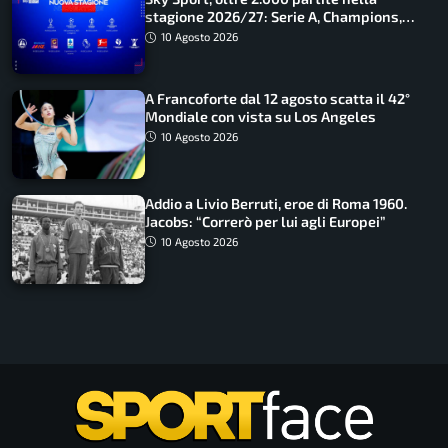
stagione 2026/27: Serie A, Champions,
Premier e tutte le novità
10 Agosto 2026
A Francoforte dal 12 agosto scatta il 42°
Mondiale con vista su Los Angeles
10 Agosto 2026
Addio a Livio Berruti, eroe di Roma 1960.
Jacobs: “Correrò per lui agli Europei”
10 Agosto 2026