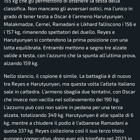
155 kg che gli permettono di ottenere la testa della
classifica. Non mancano gli avversari ostici, ma l’unico in
grado di tener testa a Oscar è l’armeno Harutyunyan.
Malakmadze, Cernei, Ramadani e Likhard falliscono i 156 e
i 157 kg, rimanendo spettatori del duello. Reyes e
Harutyunyan si contendono la prima posizione con una
lotta equilibrata. Entrambi mettono a segno tre alzate
valide a testa, con l’azzurro che la spunta all’ultima prova,
alzando 159 kg.
Nello slancio, il copione è simile. La battaglia è di nuovo
tra Reyes e Harutyunyan, ma questa volta l’atleta italiano
sale in cattedra. L’armeno sbaglia due tentativi, con Oscar
che invece non vacilla nel sollevamento dei 190 kg.
L’azzurro può così non salire in pedana per una terza
alzata, totalizando 349 kg. Harutyunyan è alle spalle di 6
kg, mentre a chiudere il podio è l’albanese Ramadani a
quota 337 kg. Reyes colleziona così il suo terzo titolo
europeo consecutivo, dopo aver già trionfato nel 2023 in