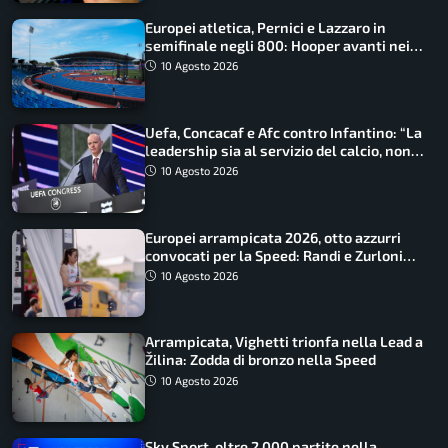
Europei atletica, Pernici e Lazzaro in
semifinale negli 800: Hooper avanti nei
100, fuori Tecuceanu
10 Agosto 2026
Uefa, Concacaf e Afc contro Infantino: “La
leadership sia al servizio del calcio, non
cerchi di dominarlo”
10 Agosto 2026
Europei arrampicata 2026, otto azzurri
convocati per la Speed: Randi e Zurloni
guidano l’Italia
10 Agosto 2026
Arrampicata, Vighetti trionfa nella Lead a
Žilina: Zodda di bronzo nella Speed
10 Agosto 2026
Sky Sport, oltre 2.000 partite nella