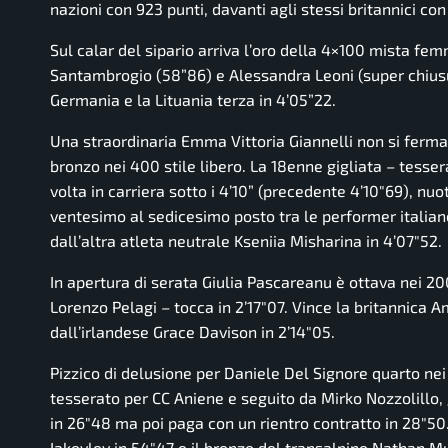
nazioni con 923 punti, davanti agli stessi britannici co
Sul calar del sipario arriva l’oro della 4×100 mista fem
Santambrogio (58”86) e Alessandra Leoni (super chiusu
Germania e la Lituania terza in 4’05”22.
Una straordinaria Emma Vittoria Giannelli non si ferma 
bronzo nei 400 stile libero. La 18enne gigliata – tesse
volta in carriera sotto i 4’10” (precedente 4’10″69), nu
ventesimo al sedicesimo posto tra le performer italiane
dall’altra atleta neutrale Kseniia Misharina in 4’07″52.
In apertura di serata Giulia Pascareanu è ottava nei 2
Lorenzo Pelagi – tocca in 2’17″07. Vince la britannica A
dall’irlandese Grace Davison in 2’14″05.
Pizzico di delusione per Daniele Del Signore quarto nei
tesserato per CC Aniene e seguito da Mirko Nozzolillo,
in 26″48 ma poi paga con un rientro contratto in 28″50. 
Iakovlev in 54″47 e il bronzo del transalpino Nathan M