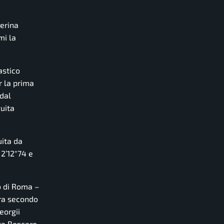
terina
mi la
astico
r la prima
 dal
guita
uita da
 2’12″74 e
o di Roma –
ura secondo
eorgii
ta Boscaro.