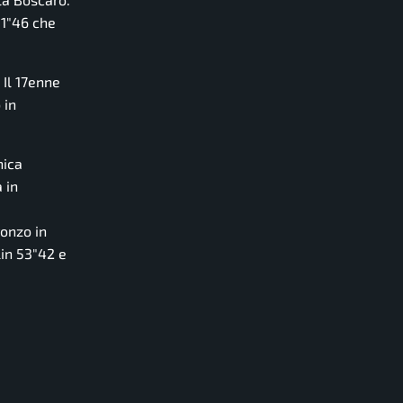
01″46 che
.
 Il 17enne
 in
nica
 in
ronzo in
lin 53″42 e