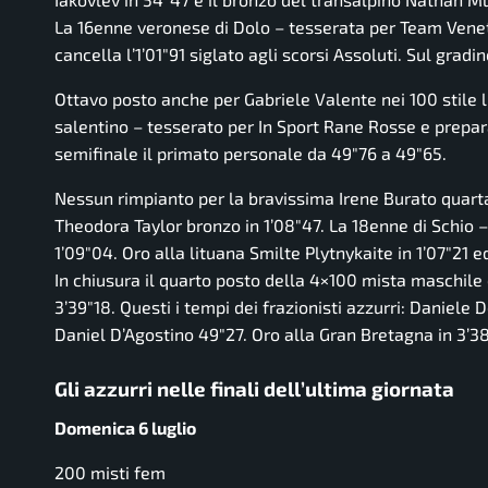
La 16enne veronese di Dolo – tesserata per Team Veneto
cancella l’1’01″91 siglato agli scorsi Assoluti. Sul grad
Ottavo posto anche per Gabriele Valente nei 100 stile l
salentino – tesserato per In Sport Rane Rosse e prepar
semifinale il primato personale da 49″76 a 49″65.
Nessun rimpianto per la bravissima Irene Burato quarta
Theodora Taylor bronzo in 1’08″47. La 18enne di Schio –
1’09″04. Oro alla lituana Smilte Plytnykaite in 1’07″21 ed
In chiusura il quarto posto della 4×100 mista maschile
3’39″18. Questi i tempi dei frazionisti azzurri: Daniel
Daniel D’Agostino 49″27. Oro alla Gran Bretagna in 3’38
Gli azzurri nelle finali dell’ultima giornata
Domenica 6 luglio
200 misti fem