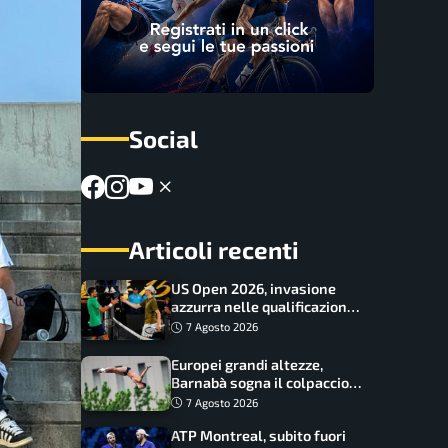
Social
Articoli recenti
US Open 2026, invasione
azzurra nelle qualificazioni:
17 italiani a caccia del main
7 Agosto 2026
draw
Europei grandi altezze,
Barnabà sogna il colpaccio:
è leader a metà gara, Baraldi
7 Agosto 2026
ancora in corsa
ATP Montreal, subito fuori