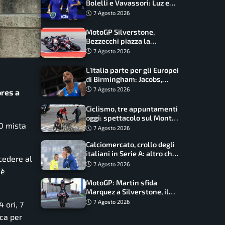
Bolelli e Vavassori: Luz e
Matos fermano gli azzurri
7 Agosto 2026
MotoGP Silverstone,
Bezzecchi piazza la
zampata: Aprilia domina,
7 Agosto 2026
Bagnaia costretto al Q1
L’Italia parte per gli Europei
di Birmingham: Jacobs,
Tamberi e Battocletti
7 Agosto 2026
ores a
guidano una spedizione
record
Ciclismo, tre appuntamenti
oggi: spettacolo sul Mont
00 mista
Ventoux, orari e come
7 Agosto 2026
vederli
Calciomercato, crollo degli
italiani in Serie A: altro che
ccedere al
svolta dopo il Mondiale
7 Agosto 2026
 è
MotoGP: Martin sfida
Marquez a Silverstone, il
programma e gli orari
7 Agosto 2026
 ori, 7
ica per