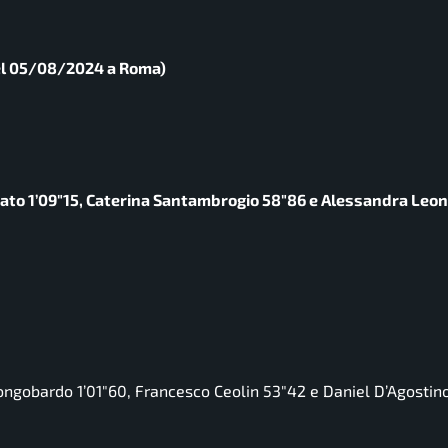
 del 05/08/2024 a Roma)
urato 1’09″15, Caterina Santambrogio 58″86 e Alessandra Leon
Longobardo 1’01″60, Francesco Ceolin 53″42 e Daniel D’Agostin