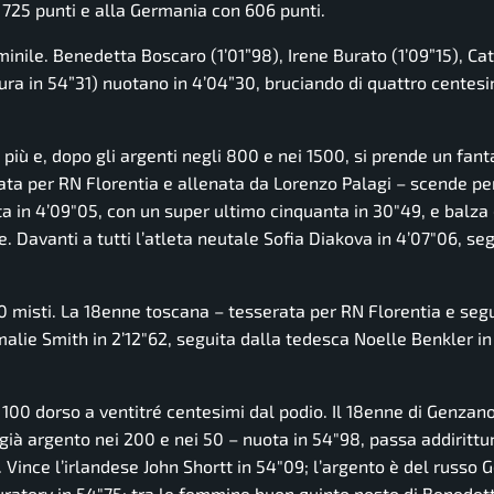
n 725 punti e alla Germania con 606 punti.
minile. Benedetta Boscaro (1’01”98), Irene Burato (1’09”15), Ca
ra in 54”31) nuotano in 4’04”30, bruciando di quattro centesi
più e, dopo gli argenti negli 800 e nei 1500, si prende un fant
rata per RN Florentia e allenata da Lorenzo Palagi – scende pe
ota in 4’09″05, con un super ultimo cinquanta in 30″49, e balza
. Davanti a tutti l’atleta neutale Sofia Diakova in 4’07″06, se
00 misti. La 18enne toscana – tesserata per RN Florentia e seg
malie Smith in 2’12″62, seguita dalla tedesca Noelle Benkler in
 100 dorso a ventitré centesimi dal podio. Il 18enne di Genzan
 già argento nei 200 e nei 50 – nuota in 54″98, passa addiritt
Vince l’irlandese John Shortt in 54″09; l’argento è del russo G
uratory in 54″75; tra le femmine buon quinto posto di Benedet