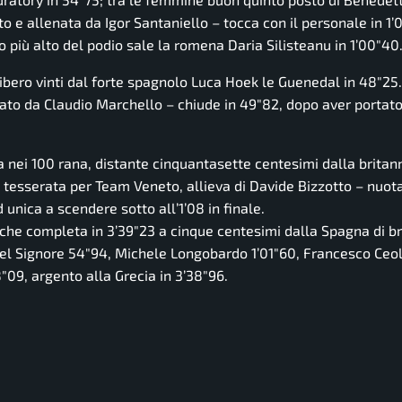
 e allenata da Igor Santaniello – tocca con il personale in 1’
ino più alto del podio sale la romena Daria Silisteanu in 1’00″40
ibero vinti dal forte spagnolo Luca Hoek le Guenedal in 48″25.
ato da Claudio Marchello – chiude in 49″82, dopo aver portato
 nei 100 rana, distante cinquantasette centesimi dalla britan
 tesserata per Team Veneto, allieva di Davide Bizzotto – nuota
 unica a scendere sotto all’1’08 in finale.
 che completa in 3’39″23 a cinque centesimi dalla Spagna di b
e Del Signore 54″94, Michele Longobardo 1’01″60, Francesco Ceo
″09, argento alla Grecia in 3’38″96.