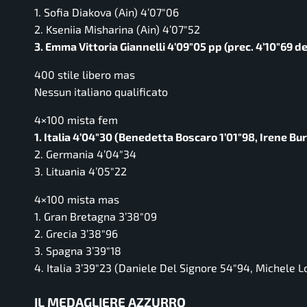
1. Sofia Diakova (Ain) 4’07″06
2. Kseniia Misharina (Ain) 4’07″52
3. Emma Vittoria Giannelli 4’09″05 pp (prec. 4’10″69
400 stile libero mas
Nessun italiano qualificato
4×100 mista fem
1. Italia 4’04″30 (Benedetta Boscaro 1’01″98, Irene B
2. Germania 4’04″34
3. Lituania 4’05″22
4×100 mista mas
1. Gran Bretagna 3’38″09
2. Grecia 3’38″96
3. Spagna 3’39″18
4. Italia 3’39″23 (Daniele Del Signore 54″94, Michele 
IL MEDAGLIERE AZZURRO