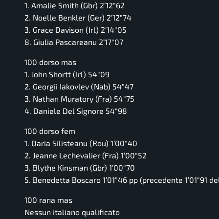
1. Amalie Smith (Gbr) 2’12″62
2. Noelle Benkler (Ger) 2’12″74
3. Grace Davison (Irl) 2’14″05
8. Giulia Pascareanu 2’17″07
100 dorso mas
1. John Shortt (Irl) 54″09
2. Georgii Iakovlev (Nab) 54″47
3. Nathan Muratory (Fra) 54″75
4. Daniele Del Signore 54″98
100 dorso fem
1. Daria Silisteanu (Rou) 1’00″40
2. Jeanne Lechevalier (Fra) 1’00″52
3. Blythe Kinsman (Gbr) 1’00″70
5. Benedetta Boscaro 1’01″46 pp (precedente 1’01″91 d
100 rana mas
Nessun italiano qualificato