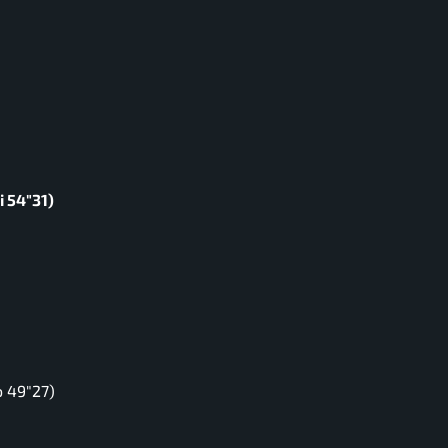
i 54″31)
o 49″27)