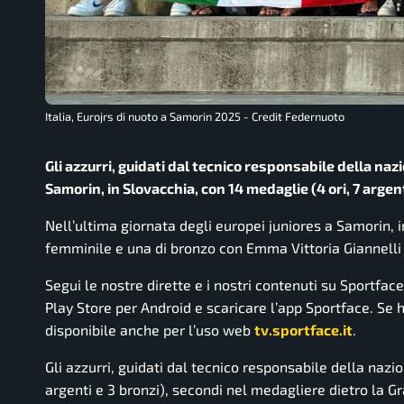
Italia, Eurojrs di nuoto a Samorin 2025 - Credit Federnuoto
Gli azzurri, guidati dal tecnico responsabile della na
Samorin, in Slovacchia, con 14 medaglie (4 ori, 7 argent
Nell’ultima giornata degli europei juniores a Samorin, 
femminile e una di bronzo con Emma Vittoria Giannelli n
Segui le nostre dirette e i nostri contenuti su Sportfac
Play Store per Android e scaricare l’app Sportface. Se ha
disponibile anche per l’uso web
tv.sportface.it
.
Gli azzurri, guidati dal tecnico responsabile della naz
argenti e 3 bronzi), secondi nel medagliere dietro la G