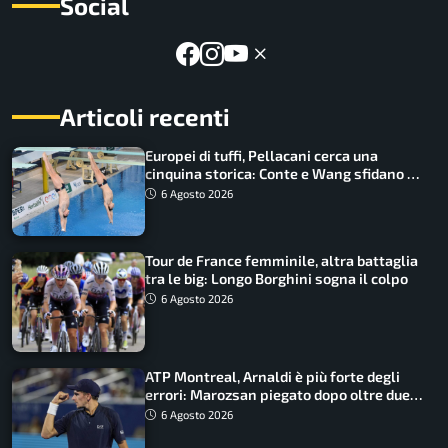
Social
Articoli recenti
Europei di tuffi, Pellacani cerca una
cinquina storica: Conte e Wang sfidano la
piattaforma
6 Agosto 2026
Tour de France femminile, altra battaglia
tra le big: Longo Borghini sogna il colpo
6 Agosto 2026
ATP Montreal, Arnaldi è più forte degli
errori: Marozsan piegato dopo oltre due
ore
6 Agosto 2026