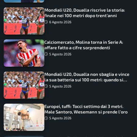
Mondiali U20, Doualla riscrive la storia:
finale nei 100 metri dopo trent’anni
6 Agosto 2026
Calciomercato, Molina torna in Serie A:
affare fatto a cifre sorprendenti
5 Agosto 2026
Mondiali U20, Doualla non sbaglia e vince
la sua batteria sui 100 metri: quando si
disputano le finali
5 Agosto 2026
Europei, tuffi: Tocci settimo dai 3 metri.
Male Santoro, Wesemann si prende l’oro
5 Agosto 2026