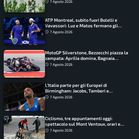
ancora in corsa
7 Agosto 2026
ATP Montreal, subito fuori Bolelli e
Vavassori: Luz e Matos fermano gli
azzurri
7 Agosto 2026
MotoGP Silverstone, Bezzecchi piazza la
zampata: Aprilia domina, Bagnaia
costretto al Q1
7 Agosto 2026
L’Italia parte per gli Europei di
Birmingham: Jacobs, Tamberi e
Battocletti guidano una spedizione
7 Agosto 2026
record
Ciclismo, tre appuntamenti oggi:
spettacolo sul Mont Ventoux, orari e
come vederli
7 Agosto 2026