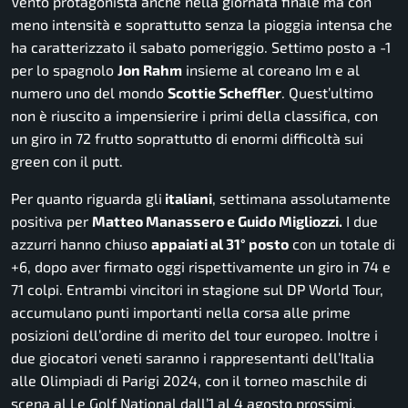
Vento protagonista anche nella giornata finale ma con
meno intensità e soprattutto senza la pioggia intensa che
ha caratterizzato il sabato pomeriggio. Settimo posto a -1
per lo spagnolo
Jon Rahm
insieme al coreano Im e al
numero uno del mondo
Scottie Scheffler
. Quest’ultimo
non è riuscito a impensierire i primi della classifica, con
un giro in 72 frutto soprattutto di enormi difficoltà sui
green con il putt.
Per quanto riguarda gli
italiani
, settimana assolutamente
positiva per
Matteo Manassero e Guido Migliozzi.
I due
azzurri hanno chiuso
appaiati al 31° posto
con un totale di
+6, dopo aver firmato oggi rispettivamente un giro in 74 e
71 colpi. Entrambi vincitori in stagione sul DP World Tour,
accumulano punti importanti nella corsa alle prime
posizioni dell’ordine di merito del tour europeo. Inoltre i
due giocatori veneti saranno i rappresentanti dell’Italia
alle Olimpiadi di Parigi 2024, con il torneo maschile di
scena al Le Golf National dall’1 al 4 agosto prossimi.