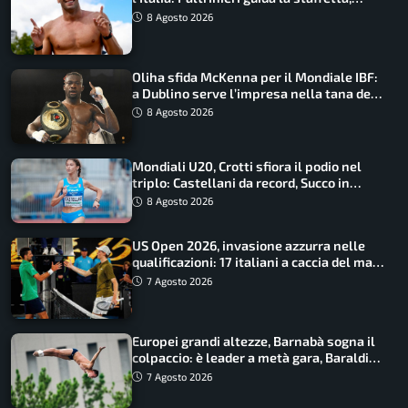
Barnabà sogna l’oro dalle grandi altezze
8 Agosto 2026
Oliha sfida McKenna per il Mondiale IBF:
a Dublino serve l’impresa nella tana del
lupo
8 Agosto 2026
Mondiali U20, Crotti sfiora il podio nel
triplo: Castellani da record, Succo in
finale
8 Agosto 2026
US Open 2026, invasione azzurra nelle
qualificazioni: 17 italiani a caccia del main
draw
7 Agosto 2026
Europei grandi altezze, Barnabà sogna il
colpaccio: è leader a metà gara, Baraldi
ancora in corsa
7 Agosto 2026