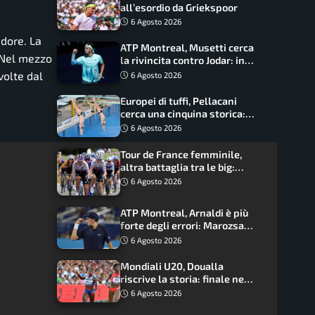
all’esordio da Griekspoor
6 Agosto 2026
adore. La
ATP Montreal, Musetti cerca
’. Nel mezzo
la rivincita contro Jodar: in
palio gli ottavi
volte dal
6 Agosto 2026
Europei di tuffi, Pellacani
cerca una cinquina storica:
Conte e Wang sfidano la
6 Agosto 2026
piattaforma
Tour de France femminile,
altra battaglia tra le big:
Longo Borghini sogna il
6 Agosto 2026
colpo
ATP Montreal, Arnaldi è più
forte degli errori: Marozsan
piegato dopo oltre due ore
6 Agosto 2026
Mondiali U20, Doualla
riscrive la storia: finale nei
100 metri dopo trent’anni
6 Agosto 2026