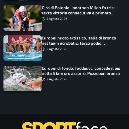
Giro di Polonia, Jonathan Milan fa tris:
terza vittoria consecutiva e primato
rafforzato
5 Agosto 2026
Europei nuoto artistico, Italia di bronzo
nel team acrobatic: terzo podio
consecutivo
5 Agosto 2026
Europei di fondo, Taddeucci concede il bis
nella 5 km: oro azzurro, Pozzobon bronzo
5 Agosto 2026