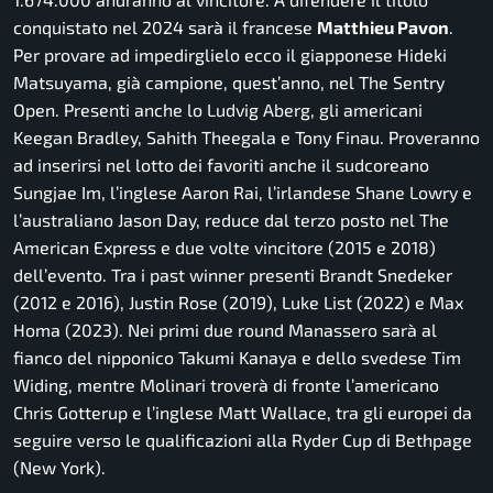
conquistato nel 2024 sarà il francese
Matthieu Pavon
.
Per provare ad impedirglielo ecco il giapponese Hideki
Matsuyama, già campione, quest’anno, nel The Sentry
Open. Presenti anche lo Ludvig Aberg, gli americani
Keegan Bradley, Sahith Theegala e Tony Finau. Proveranno
ad inserirsi nel lotto dei favoriti anche il sudcoreano
Sungjae Im, l’inglese Aaron Rai, l’irlandese Shane Lowry e
l’australiano Jason Day, reduce dal terzo posto nel The
American Express e due volte vincitore (2015 e 2018)
dell’evento. Tra i past winner presenti Brandt Snedeker
(2012 e 2016), Justin Rose (2019), Luke List (2022) e Max
Homa (2023). Nei primi due round Manassero sarà al
fianco del nipponico Takumi Kanaya e dello svedese Tim
Widing, mentre Molinari troverà di fronte l’americano
Chris Gotterup e l’inglese Matt Wallace, tra gli europei da
seguire verso le qualificazioni alla Ryder Cup di Bethpage
(New York).