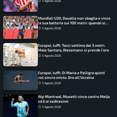
5 Agosto 2026
Mondiali U20, Doualla non sbaglia e vince
la sua batteria sui 100 metri: quando si
disputano le finali
5 Agosto 2026
Europei, tuffi: Tocci settimo dai 3 metri.
Male Santoro, Wesemann si prende l’oro
5 Agosto 2026
Europei, tuffi: Di Maria e Pelligra quinti
nel sincro misto. Oro all’Ucraina
5 Agosto 2026
Atp Montreal, Musetti vince contro Meija
ed è ai sedicesimi
5 Agosto 2026